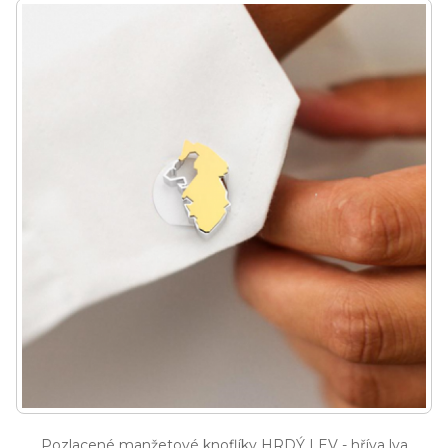
Pozlacené manžetové knoflíky HRDÝ LEV - hříva lva