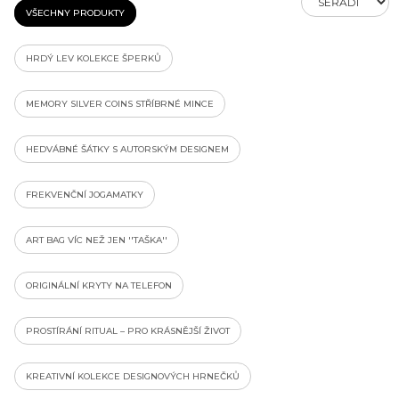
VŠECHNY PRODUKTY
HRDÝ LEV KOLEKCE ŠPERKŮ
MEMORY SILVER COINS STŘÍBRNÉ MINCE
HEDVÁBNÉ ŠÁTKY S AUTORSKÝM DESIGNEM
FREKVENČNÍ JOGAMATKY
ART BAG VÍC NEŽ JEN ''TAŠKA''
ORIGINÁLNÍ KRYTY NA TELEFON
PROSTÍRÁNÍ RITUAL – PRO KRÁSNĚJŠÍ ŽIVOT
KREATIVNÍ KOLEKCE DESIGNOVÝCH HRNEČKŮ