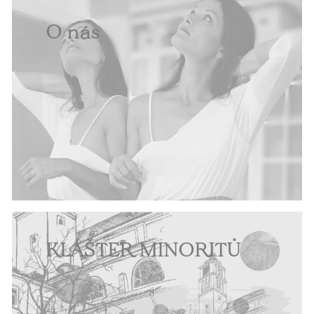
O nás
KLÁŠTER MINORITŮ