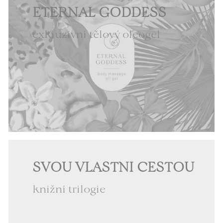
ETERNAL GODDESS
exkluzivní tělový oleogel
SVOU VLASTNÍ CESTOU
knižní trilogie