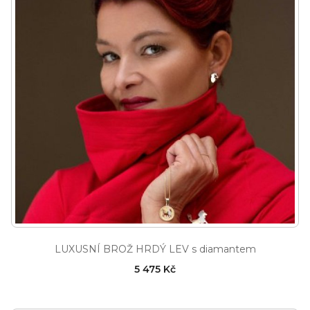
LUXUSNÍ BROŽ HRDÝ LEV s diamantem
5 475 Kč