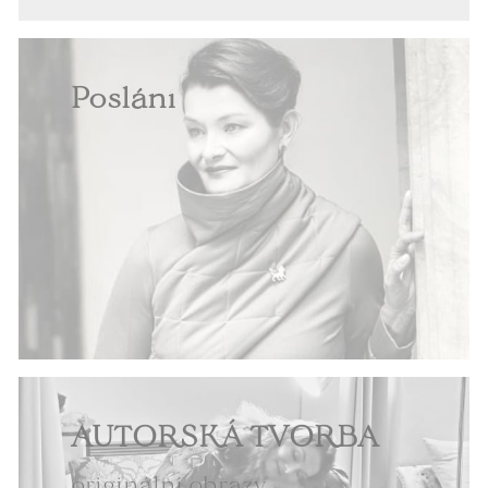
Poslání
AUTORSKÁ TVORBA
originální obrazy