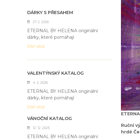
DÁRKY S PŘESAHEM
27. 2. 2026
ETERNAL BY HELENA originální
dárky, které pomáhají
ČÍST VÍCE
VALENTÝNSKÝ KATALOG
4. 2. 2026
ETERNAL BY HELENA originální
dárky, které pomáhají
ČÍST VÍCE
ETERNAL
VÁNOČNÍ KATALOG
Ruční v
12. 12. 2025
hrdé Če
ETERNAL BY HELENA originální