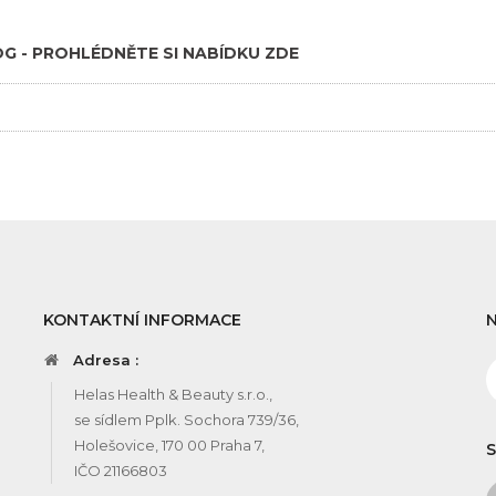
G - PROHLÉDNĚTE SI NABÍDKU ZDE
KONTAKTNÍ INFORMACE
Adresa :
Helas Health & Beauty s.r.o.,
se sídlem Pplk. Sochora 739/36,
Holešovice, 170 00 Praha 7,
S
IČO 21166803