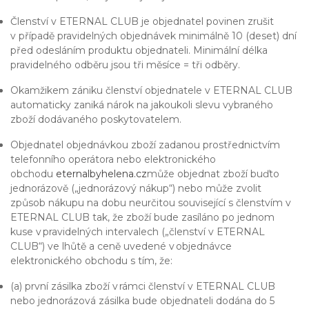
Členství v ETERNAL CLUB je objednatel povinen zrušit
v případě pravidelných objednávek minimálně 10 (deset) dní
před odesláním produktu objednateli. Minimální délka
pravidelného odběru jsou tři měsíce = tři odběry.
Okamžikem zániku členství objednatele v ETERNAL CLUB
automaticky zaniká nárok na jakoukoli slevu vybraného
zboží dodávaného poskytovatelem.
Objednatel objednávkou zboží zadanou prostřednictvím
telefonního operátora nebo elektronického
obchodu
eternalbyhelena.cz
může objednat zboží buďto
jednorázově („jednorázový nákup“) nebo může zvolit
způsob nákupu na dobu neurčitou související s členstvím v
ETERNAL CLUB tak, že zboží bude zasíláno po jednom
kuse v pravidelných intervalech („členství v ETERNAL
CLUB“) ve lhůtě a ceně uvedené v objednávce
elektronického obchodu s tím, že:
(a) první zásilka zboží v rámci členství v ETERNAL CLUB
nebo jednorázová zásilka bude objednateli dodána do 5