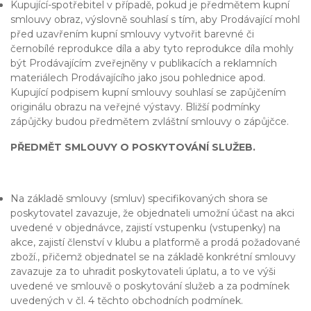
Kupující-spotřebitel v případě, pokud je předmětem kupní
smlouvy obraz, výslovně souhlasí s tím, aby Prodávající mohl
před uzavřením kupní smlouvy vytvořit barevné či
černobílé reprodukce díla a aby tyto reprodukce díla mohly
být Prodávajícím zveřejněny v publikacích a reklamních
materiálech Prodávajícího jako jsou pohlednice apod.
Kupující podpisem kupní smlouvy souhlasí se zapůjčením
originálu obrazu na veřejné výstavy. Bližší podmínky
zápůjčky budou předmětem zvláštní smlouvy o zápůjčce.
PŘEDMĚT SMLOUVY O POSKYTOVÁNÍ SLUŽEB.
Na základě smlouvy (smluv) specifikovaných shora se
poskytovatel zavazuje, že objednateli umožní účast na akci
uvedené v objednávce, zajistí vstupenku (vstupenky) na
akce, zajistí členství v klubu a platformě a prodá požadované
zboží., přičemž objednatel se na základě konkrétní smlouvy
zavazuje za to uhradit poskytovateli úplatu, a to ve výši
uvedené ve smlouvě o poskytování služeb a za podmínek
uvedených v čl. 4 těchto obchodních podmínek.