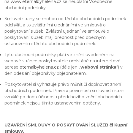
na
www.eternalbyhelena.cz
se neuplatní Všeobecné
obchodní podmínky.
Smluvní strany se mohou od těchto obchodních podmínek
odchýlit, a to zvláštními ujednáními ve smlouvě o
poskytování služeb. Zvláštní ujednání ve smlouvě o
poskytování služeb mají přednost před obecnými
ustanoveními těchto obchodních podmínek.
Tyto obchodní podmínky platí ve znění uvedeném na
webové stránce poskytovatele umístěné na internetové
adrese
eternalbyhelena.cz
(dále jen „
webová stránka
“) v
den odeslání objednávky objednatelem.
Poskytovatel si vyhrazuje právo měnit či doplňovat znění
obchodních podmínek. Práva a povinnosti smluvních stran
vzniklé po dobu účinnosti předchozího znění obchodních
podmínek nejsou tímto ustanovením dotčeny.
UZAVŘENÍ SMLOUVY O POSKYTOVÁNÍ SLUŽEB či Kupní
smlouvy.