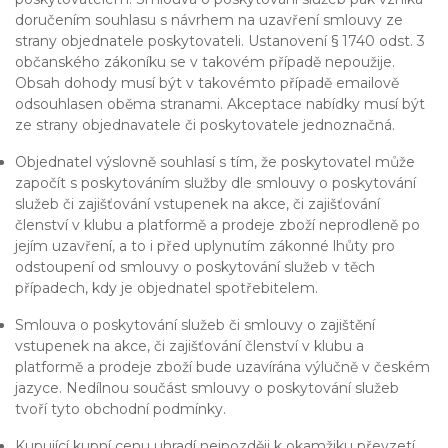
doručením souhlasu s návrhem na uzavření smlouvy ze
strany objednatele poskytovateli. Ustanovení § 1740 odst. 3
občanského zákoníku se v takovém případě nepoužije.
Obsah dohody musí být v takovémto případě emailově
odsouhlasen oběma stranami. Akceptace nabídky musí být
ze strany objednavatele či poskytovatele jednoznačná.
Objednatel výslovně souhlasí s tím, že poskytovatel může
započít s poskytováním služby dle smlouvy o poskytování
služeb či zajišťování vstupenek na akce, či zajišťování
členství v klubu a platformě a prodeje zboží neprodleně po
jejím uzavření, a to i před uplynutím zákonné lhůty pro
odstoupení od smlouvy o poskytování služeb v těch
případech, kdy je objednatel spotřebitelem.
Smlouva o poskytování služeb či smlouvy o zajištění
vstupenek na akce, či zajišťování členství v klubu a
platformě a prodeje zboží bude uzavírána výlučně v českém
jazyce. Nedílnou součást smlouvy o poskytování služeb
tvoří tyto obchodní podmínky.
Kupující kupní cenu uhradí nejpozději k okamžiku převzetí