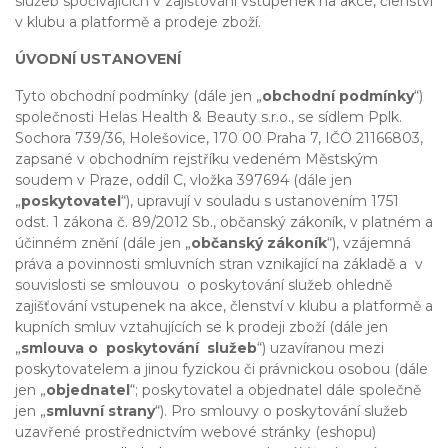
služeb spočívajících v zajišťování vstupenek na akce, členství
v klubu a platformě a prodeje zboží.
ÚVODNÍ USTANOVENÍ
Tyto obchodní podmínky (dále jen „
obchodní podmínky
“)
společnosti Helas Health & Beauty s.r.o., se sídlem Pplk.
Sochora 739/36, Holešovice, 170 00 Praha 7, IČO 21166803,
zapsané v obchodním rejstříku vedeném Městským
soudem v Praze, oddíl C, vložka 397694 (dále jen
„
poskytovatel
“), upravují v souladu s ustanovením 1751
odst. 1 zákona č. 89/2012 Sb., občanský zákoník, v platném a
účinném znění (dále jen „
občanský zákoník
“), vzájemná
práva a povinnosti smluvních stran vznikající na základě a v
souvislosti se smlouvou o poskytování služeb ohledně
zajišťování vstupenek na akce, členství v klubu a platformě a
kupních smluv vztahujících se k prodeji zboží (dále jen
„
smlouva o poskytování služeb
“) uzavíranou mezi
poskytovatelem a jinou fyzickou či právnickou osobou (dále
jen „
objednatel
“; poskytovatel a objednatel dále společně
jen „
smluvní strany
“). Pro smlouvy o poskytování služeb
uzavřené prostřednictvím webové stránky (eshopu)