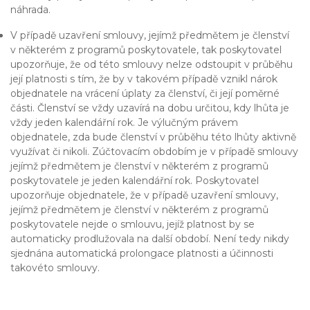
náhrada.
V případě uzavření smlouvy, jejímž předmětem je členství
v některém z programů poskytovatele, tak poskytovatel
upozorňuje, že od této smlouvy nelze odstoupit v průběhu
její platnosti s tím, že by v takovém případě vznikl nárok
objednatele na vrácení úplaty za členství, či její poměrné
části. Členství se vždy uzavírá na dobu určitou, kdy lhůta je
vždy jeden kalendářní rok. Je výlučným právem
objednatele, zda bude členství v průběhu této lhůty aktivně
využívat či nikoli. Zúčtovacím obdobím je v případě smlouvy
jejímž předmětem je členství v některém z programů
poskytovatele je jeden kalendářní rok. Poskytovatel
upozorňuje objednatele, že v případě uzavření smlouvy,
jejímž předmětem je členství v některém z programů
poskytovatele nejde o smlouvu, jejíž platnost by se
automaticky prodlužovala na další období. Není tedy nikdy
sjednána automatická prolongace platnosti a účinnosti
takovéto smlouvy.