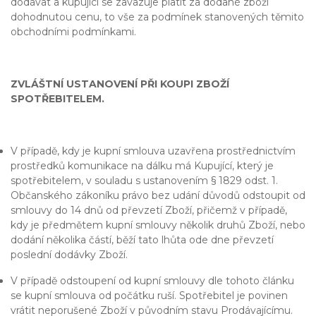
dodávat a kupující se zavazuje platit za dodané zboží
dohodnutou cenu, to vše za podmínek stanovených těmito
obchodními podmínkami.
ZVLÁŠTNÍ USTANOVENÍ PŘI KOUPI ZBOŽÍ
SPOTŘEBITELEM.
V případě, kdy je kupní smlouva uzavřena prostřednictvím
prostředků komunikace na dálku má Kupující, který je
spotřebitelem, v souladu s ustanovením § 1829 odst. 1.
Občanského zákoníku právo bez udání důvodů odstoupit od
smlouvy do 14 dnů od převzetí Zboží, přičemž v případě,
kdy je předmětem kupní smlouvy několik druhů Zboží, nebo
dodání několika částí, běží tato lhůta ode dne převzetí
poslední dodávky Zboží.
V případě odstoupení od kupní smlouvy dle tohoto článku
se kupní smlouva od počátku ruší. Spotřebitel je povinen
vrátit neporušené Zboží v původním stavu Prodávajícímu.