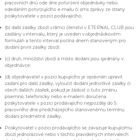
pracovních dnů ode dne potvrzení objednávky nebo
odesláním potvrzujícího e-mailu či sms zprávy ze strany
poskytovatele v pozici podávajícího;
(b) další zásilky zboží v rámci členství v ETERNAL CLUB jsou
zasílány v intervalu, který je uveden v objednávkovém
formuláři a tento interval počíná dnem stanoveným pro
dodání první zásilky zboží;
(c) druh, množství zboží a místo dodání jsou sjednány v
objednávce;
(d) objednavatel v pozici kupujícího je oprávněn upravit
zadání pro další zásilky, vyloučit dodání jednotlivé zásilky či
všech dalších zásilek, pokud je žádost o tuto změnu
písemně, telefonicky nebo e-mailem doručena
poskytovatele v pozici prodávajícího nejpozději do 5.
pracovního dne předcházejícího stanovenému termínu
dodání předmětné zásilky.
Poskytovatel v pozici prodávajícího se zavazuje kupujícímu
zboží jednorázově nebo v těchto pravidelných intervalech