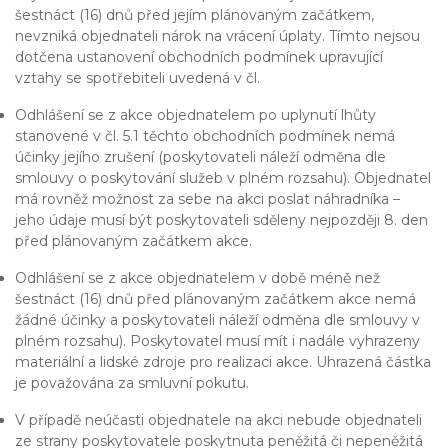
šestnáct (16) dnů před jejím plánovaným začátkem,
nevzniká objednateli nárok na vrácení úplaty. Tímto nejsou
dotčena ustanovení obchodních podmínek upravující
vztahy se spotřebiteli uvedená v čl.
Odhlášení se z akce objednatelem po uplynutí lhůty
stanovené v čl. 5.1 těchto obchodních podmínek nemá
účinky jejího zrušení (poskytovateli náleží odměna dle
smlouvy o poskytování služeb v plném rozsahu). Objednatel
má rovněž možnost za sebe na akci poslat náhradníka –
jeho údaje musí být poskytovateli sděleny nejpozději 8. den
před plánovaným začátkem akce.
Odhlášení se z akce objednatelem v době méně než
šestnáct (16) dnů před plánovaným začátkem akce nemá
žádné účinky a poskytovateli náleží odměna dle smlouvy v
plném rozsahu). Poskytovatel musí mít i nadále vyhrazeny
materiální a lidské zdroje pro realizaci akce. Uhrazená částka
je považována za smluvní pokutu.
V případě neúčasti objednatele na akci nebude objednateli
ze strany poskytovatele poskytnuta peněžitá či nepeněžitá