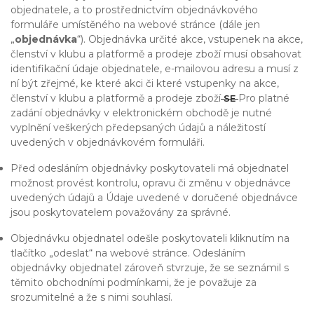
objednatele, a to prostřednictvím objednávkového
formuláře umístěného na webové stránce (dále jen
„
objednávka
“). Objednávka určité akce, vstupenek na akce,
členství v klubu a platformě a prodeje zboží musí obsahovat
identifikační údaje objednatele, e-mailovou adresu a musí z
ní být zřejmé, ke které akci či které vstupenky na akce,
členství v klubu a platformě a prodeje zboží
Pro platné
SE
zadání objednávky v elektronickém obchodě je nutné
vyplnění veškerých předepsaných údajů a náležitostí
uvedených v objednávkovém formuláři.
Před odesláním objednávky poskytovateli má objednatel
možnost provést kontrolu, opravu či změnu v objednávce
uvedených údajů a Údaje uvedené v doručené objednávce
jsou poskytovatelem považovány za správné.
Objednávku objednatel odešle poskytovateli kliknutím na
tlačítko „odeslat“ na webové stránce. Odesláním
objednávky objednatel zároveň stvrzuje, že se seznámil s
těmito obchodními podmínkami, že je považuje za
srozumitelné a že s nimi souhlasí.