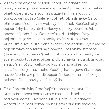
V reakci na objednávku doručenou objednatelem
poskytovateli poskytovatel neprodleně potvrdí objednateli
přijetí objednávky a souhlas s uzavřením smlouvy o
poskytování služeb (dále jen „
přijetí objednávky
“), a to
přímo prostřednictvím webových stránek. Součástí přijetí
objednávky bude znění smlouvy o poskytování služeb a
obchodní podmínky. Doručením přijetí objednávky
objednateli je smlouva o poskytování služeb uzavřena.
Kupní smlouva je uzavřena okamžikem podpisu vyplněného
objednávkového formuláře oběma Smluvními stranami
(dále jen „Objednávka") nebo potvrzením objednávky ze
strany poskytovatele, přičemž Objednávka musí obsahovat
alespoň množství, celkovou kupní cenu a přesnou
specifikaci objednávaného Zboží, tj. katalogové číslo nebo
název šperku a v případě objednání šperku na zakázku je
přílohou Objednávky zakázkový list.
Přijetí objednávky Prodávající neprodleně potvrdí
Kupujícímu prostřednictvím e-mailu zaslaného na e-
mailovou adresu uvedenou Kupujícím v Objednávce.
Potvrzující e-mail nemá vliv na uzavření kupní smlouvy.