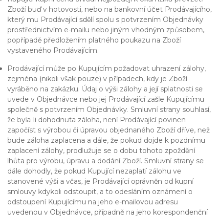
Zboží buď v hotovosti, nebo na bankovní účet Prodávajícího,
který mu Prodávající sdělí spolu s potvrzením Objednávky
prostřednictvím e-mailu nebo jiným vhodným způsobem,
popřípadě předložením platného poukazu na Zboží
vystaveného Prodávajícím.
Prodávající může po Kupujícím požadovat uhrazení zálohy,
zejména (nikoli však pouze) v případech, kdy je Zboží
vyráběno na zakázku. Údaj o výši zálohy a její splatnosti se
uvede v Objednávce nebo jej Prodávající zašle Kupujícímu
společně s potvrzením Objednávky. Smluvní strany souhlasí,
že byla-li dohodnuta záloha, není Prodávající povinen
započíst s výrobou či úpravou objednaného Zboží dříve, než
bude záloha zaplacena a dále, že pokud dojde k pozdnímu
zaplacení zálohy, prodlužuje se o dobu tohoto zpoždění
lhůta pro výrobu, úpravu a dodání Zboží. Smluvní strany se
dále dohodly, že pokud Kupující nezaplatí zálohu ve
stanovené výši a včas, je Prodávající oprávněn od kupní
smlouvy kdykoli odstoupit, a to odesláním oznámení o
odstoupení Kupujícímu na jeho e-mailovou adresu
uvedenou v Objednávce, případně na jeho korespondenční