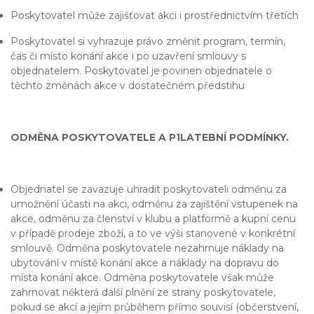
Poskytovatel může zajišťovat akci i prostřednictvím třetích
Poskytovatel si vyhrazuje právo změnit program, termín,
čas či místo konání akce i po uzavření smlouvy s
objednatelem. Poskytovatel je povinen objednatele o
těchto změnách akce v dostatečném předstihu
ODMĚNA POSKYTOVATELE A P1LATEBNÍ PODMÍNKY.
Objednatel se zavazuje uhradit poskytovateli odměnu za
umožnění účasti na akci, odměnu za zajištění vstupenek na
akce, odměnu za členství v klubu a platformě a kupní cenu
v případě prodeje zboží, a to ve výši stanovené v konkrétní
smlouvě. Odměna poskytovatele nezahrnuje náklady na
ubytování v místě konání akce a náklady na dopravu do
místa konání akce. Odměna poskytovatele však může
zahrnovat některá další plnění ze strany poskytovatele,
pokud se akcí a jejím průběhem přímo souvisí (občerstvení,