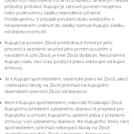
závad toto neprodleně oznámit přepravci, se kterým sepíše
příslušný protokol. Kupující je zároveň povinen neúplnou
nebo poškozenou zásilku neprodleně oznámit
Prodávajícímu. V případě porušení obalu svědčícího o
neoprávněném vniknutí do zásilky nemusí Kupující zásilku
od dopravce převzít.
Kupující je povinen Zboží prohlédnout ihned při jeho
převzetí a seznámit se před jeho prvním použitím s
návodem k užití Zboží, je-li ke Zboží dodáván. Neoznámí-li
Kupující vadu věci včas, pozbývá právo odstoupit od kupní
smlouvy.
Je-li Kupující spotřebitelem, vlastnické právo ke Zboží, jakož
i nebezpečí škody na Zboží přechází na Kupujícího
okamžikem převzetí Zboží od dopravce.
Není-li Kupující spotřebitelem, odevzdá Prodávající Zboží
Kupujícímu předáním vybranému dopravci k přepravě pro
Kupujícího a umožní Kupujícímu uplatnit práva z přepravní
smlouvy vůči vybranému dopravci. Na Kupujícího, který není
spotřebitelem, přechází nebezpečí škody na Zboží