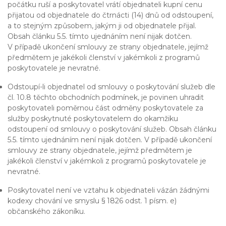
počátku ruší a poskytovatel vrátí objednateli kupní cenu
přijatou od objednatele do čtrnácti (14) dnů od odstoupení,
a to stejným způsobem, jakým ji od objednatele přijal.
Obsah článku 5.5. tímto ujednáním není nijak dotčen.
V případě ukončení smlouvy ze strany objednatele, jejímž
předmětem je jakékoli členství v jakémkoli z programů
poskytovatele je nevratné.
Odstoupí-li objednatel od smlouvy o poskytování služeb dle
čl. 10.8 těchto obchodních podmínek, je povinen uhradit
poskytovateli poměrnou část odměny poskytovatele za
služby poskytnuté poskytovatelem do okamžiku
odstoupení od smlouvy o poskytování služeb. Obsah článku
5.5. tímto ujednáním není nijak dotčen. V případě ukončení
smlouvy ze strany objednatele, jejímž předmětem je
jakékoli členství v jakémkoli z programů poskytovatele je
nevratné.
Poskytovatel není ve vztahu k objednateli vázán žádnými
kodexy chování ve smyslu § 1826 odst. 1 písm. e)
občanského zákoníku.