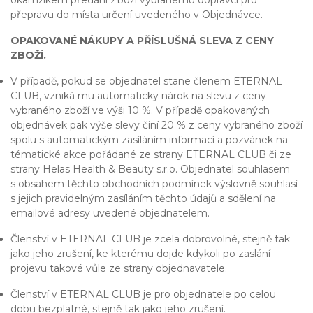
okamžikem předání Zboží vybranému dopravci pro
přepravu do místa určení uvedeného v Objednávce.
OPAKOVANÉ NÁKUPY A PŘÍSLUŠNÁ SLEVA Z CENY
ZBOŽÍ.
V případě, pokud se objednatel stane členem ETERNAL
CLUB, vzniká mu automaticky nárok na slevu z ceny
vybraného zboží ve výši 10 %. V případě opakovaných
objednávek pak výše slevy činí 20 % z ceny vybraného zboží
spolu s automatickým zasíláním informací a pozvánek na
tématické akce pořádané ze strany ETERNAL CLUB či ze
strany Helas Health & Beauty s.r.o. Objednatel souhlasem
s obsahem těchto obchodních podmínek výslovně souhlasí
s jejich pravidelným zasíláním těchto údajů a sdělení na
emailové adresy uvedené objednatelem.
Členství v ETERNAL CLUB je zcela dobrovolné, stejně tak
jako jeho zrušení, ke kterému dojde kdykoli po zaslání
projevu takové vůle ze strany objednavatele.
Členství v ETERNAL CLUB je pro objednatele po celou
dobu bezplatné, stejně tak jako jeho zrušení.