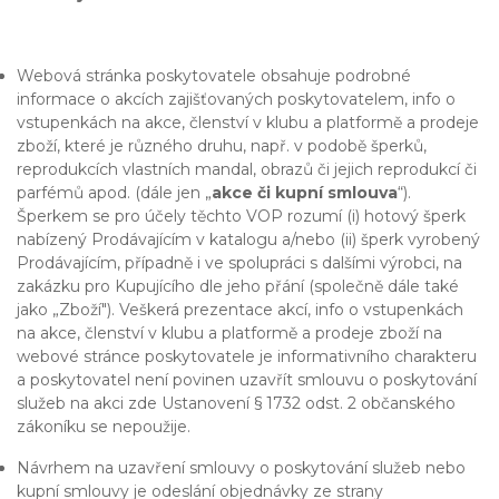
Webová stránka poskytovatele obsahuje podrobné
informace o akcích zajišťovaných poskytovatelem, info o
vstupenkách na akce, členství v klubu a platformě a prodeje
zboží, které je různého druhu, např. v podobě šperků,
reprodukcích vlastních mandal, obrazů či jejich reprodukcí či
parfémů apod. (dále jen „
akce či kupní smlouva
“).
Šperkem se pro účely těchto VOP rozumí (i) hotový šperk
nabízený Prodávajícím v katalogu a/nebo (ii) šperk vyrobený
Prodávajícím, případně i ve spolupráci s dalšími výrobci, na
zakázku pro Kupujícího dle jeho přání (společně dále také
jako „Zboží"). Veškerá prezentace akcí, info o vstupenkách
na akce, členství v klubu a platformě a prodeje zboží na
webové stránce poskytovatele je informativního charakteru
a poskytovatel není povinen uzavřít smlouvu o poskytování
služeb na akci zde Ustanovení § 1732 odst. 2 občanského
zákoníku se nepoužije.
Návrhem na uzavření smlouvy o poskytování služeb nebo
kupní smlouvy je odeslání objednávky ze strany