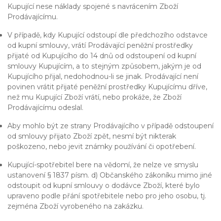
Kupující nese náklady spojené s navrácením Zboží
Prodávajícímu.
V případě, kdy Kupující odstoupí dle předchozího odstavce
od kupní smlouvy, vrátí Prodávající peněžní prostředky
přijaté od Kupujícího do 14 dnů od odstoupení od kupní
smlouvy Kupujícím, a to stejným způsobem, jakým je od
Kupujícího přijal, nedohodnou-li se jinak. Prodávající není
povinen vrátit přijaté peněžní prostředky Kupujícímu dříve,
než mu Kupující Zboží vrátí, nebo prokáže, že Zboží
Prodávajícímu odeslal.
Aby mohlo být ze strany Prodávajícího v případě odstoupení
od smlouvy přijato Zboží zpět, nesmí být nikterak
poškozeno, nebo jevit známky používání či opotřebení.
Kupující-spotřebitel bere na vědomí, že nelze ve smyslu
ustanovení § 1837 písm. d) Občanského zákoníku mimo jiné
odstoupit od kupní smlouvy o dodávce Zboží, které bylo
upraveno podle přání spotřebitele nebo pro jeho osobu, tj.
zejména Zboží vyrobeného na zakázku.