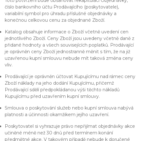
Toto potvrzení bude obsahovat rekapitulaci Objednávky,
číslo bankovního účtu Prodávajícího (poskytovatele),
variabilní symbol pro úhradu příslušné objednávky a
konečnou celkovou cenu za objednané Zboží.
Katalog obsahuje informace o Zboží včetně uvedení cen
jednotlivého Zboží. Ceny Zboží jsou uvedeny včetně daně z
přidané hodnoty a všech souvisejících poplatků. Prodávající
je oprávněn ceny Zboží jednostranně měnit s tím, že na již
uzavřenou kupní smlouvu nebude mít taková změna ceny
vliv.
Prodávající je oprávněn účtovat Kupujícímu nad rámec ceny
Zboží náklady na jeho dodání Kupujícímu, přičemž
Prodávající sdělí předpokládanou výši těchto nákladů
Kupujícímu před uzavřením kupní smlouvy.
Smlouva o poskytování služeb nebo kupní smlouva nabývá
platnosti a účinnosti okamžikem jejího uzavření.
Poskytovatel si vyhrazuje právo nepřijímat objednávky akce
učiněné méně než 30 dnů před termínem konání
předmětné akce. V takovém případě nebude k doručené