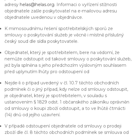
adresy
helas@helas.org
. Informaci o vyřízení stížnosti
objednatele zašle poskytovatel na e-mailovou adresu
objednatele uvedenou v objednávce.
K mimosoudnímu řešení spotřebitelských sporů ze
smlouvy o poskytování služeb je věcně i místně příslušný
český soud dle sídla poskytovatele.
Objednatel, který je spotřebitelem, bere na vědomí, že
nemůže odstoupit od takové smlouvy o poskytování služeb,
jež byla splněna s jeho předchozím výslovným souhlasem
před uplynutím lhůty pro odstoupení od
Nejde-li o případ uvedený v čl. 10.7 těchto obchodních
podmínek či o jiný případ, kdy nelze od smlouvy odstoupit,
je objednatel, který je spotřebitelem, v souladu s
ustanovením § 1829 odst. 1 občanského zákoníku oprávněn
od smlouvy o koupi zboží odstoupit, a to ve lhůtě čtrnácti
(14) dnů od jejího uzavření.
V případě odstoupení objednatele od smlouvy o prodeji
zboží dle čl. 8 těchto obchodních podmínek se smlouva od