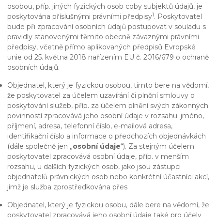
osobou, příp. jiných fyzických osob coby subjektů údajů, je
1
poskytována příslušnými právními předpisy
. Poskytovatel
bude při zpracování osobních údajů postupovat v souladu s
pravidly stanovenými těmito obecně závaznými právními
předpisy, včetně přímo aplikovaných předpisů Evropské
unie od 25. května 2018 nařízením EU č. 2016/679 o ochraně
osobních údajů.
Objednatel, který je fyzickou osobou, tímto bere na vědomí,
že poskytovatel za účelem uzavírání či plnění smlouvy o
poskytování služeb, příp. za účelem plnění svých zákonných
povinností zpracovává jeho osobní údaje v rozsahu: jméno,
příjmení, adresa, telefonní číslo, e-mailová adresa,
identifikační číslo a informace o předchozích objednávkách
(dále společně jen „
osobní údaje
“). Za stejným účelem
poskytovatel zpracovává osobní údaje, příp. v menším
rozsahu, u dalších fyzických osob, jako jsou zástupci
objednatelů-právnických osob nebo konkrétní účastníci akcí,
jimž je služba zprostředkována přes
Objednatel, který je fyzickou osobu, dále bere na vědomí, že
poskytovatel zpracovává jeho osobní údaje také pro účely