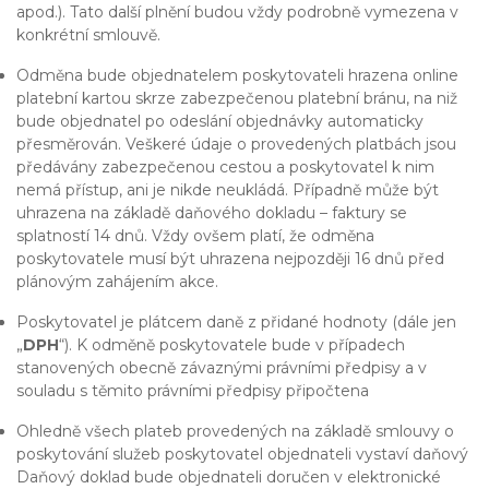
apod.). Tato další plnění budou vždy podrobně vymezena v
konkrétní smlouvě.
Odměna bude objednatelem poskytovateli hrazena online
platební kartou skrze zabezpečenou platební bránu, na niž
bude objednatel po odeslání objednávky automaticky
přesměrován. Veškeré údaje o provedených platbách jsou
předávány zabezpečenou cestou a poskytovatel k nim
nemá přístup, ani je nikde neukládá. Případně může být
uhrazena na základě daňového dokladu – faktury se
splatností 14 dnů. Vždy ovšem platí, že odměna
poskytovatele musí být uhrazena nejpozději 16 dnů před
plánovým zahájením akce.
Poskytovatel je plátcem daně z přidané hodnoty (dále jen
„
DPH
“). K odměně poskytovatele bude v případech
stanovených obecně závaznými právními předpisy a v
souladu s těmito právními předpisy připočtena
Ohledně všech plateb provedených na základě smlouvy o
poskytování služeb poskytovatel objednateli vystaví daňový
Daňový doklad bude objednateli doručen v elektronické