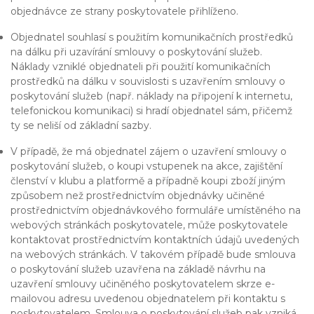
objednávce ze strany poskytovatele přihlíženo.
Objednatel souhlasí s použitím komunikačních prostředků
na dálku při uzavírání smlouvy o poskytování služeb.
Náklady vzniklé objednateli při použití komunikačních
prostředků na dálku v souvislosti s uzavřením smlouvy o
poskytování služeb (např. náklady na připojení k internetu,
telefonickou komunikaci) si hradí objednatel sám, přičemž
ty se neliší od základní sazby.
V případě, že má objednatel zájem o uzavření smlouvy o
poskytování služeb, o koupi vstupenek na akce, zajištění
členství v klubu a platformě a případně koupi zboží jiným
způsobem než prostřednictvím objednávky učiněné
prostřednictvím objednávkového formuláře umístěného na
webových stránkách poskytovatele, může poskytovatele
kontaktovat prostřednictvím kontaktních údajů uvedených
na webových stránkách. V takovém případě bude smlouva
o poskytování služeb uzavřena na základě návrhu na
uzavření smlouvy učiněného poskytovatelem skrze e-
mailovou adresu uvedenou objednatelem při kontaktu s
poskytovatelem. Smlouva o poskytování služeb pak vzniká