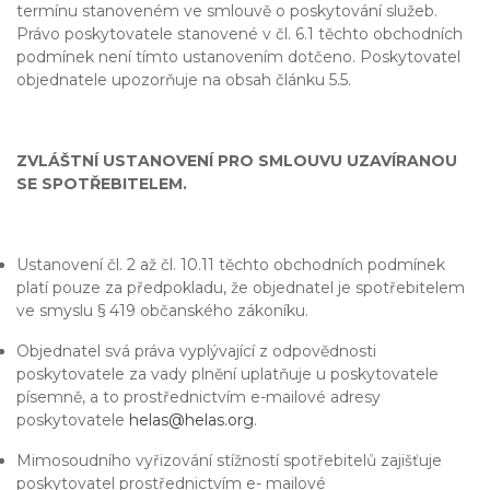
termínu stanoveném ve smlouvě o poskytování služeb.
Právo poskytovatele stanovené v čl. 6.1 těchto obchodních
podmínek není tímto ustanovením dotčeno. Poskytovatel
objednatele upozorňuje na obsah článku 5.5.
ZVLÁŠTNÍ USTANOVENÍ PRO SMLOUVU UZAVÍRANOU
SE SPOTŘEBITELEM.
Ustanovení čl. 2 až čl. 10.11 těchto obchodních podmínek
platí pouze za předpokladu, že objednatel je spotřebitelem
ve smyslu § 419 občanského zákoníku.
Objednatel svá práva vyplývající z odpovědnosti
poskytovatele za vady plnění uplatňuje u poskytovatele
písemně, a to prostřednictvím e-mailové adresy
poskytovatele
helas@helas.org
.
Mimosoudního vyřizování stížností spotřebitelů zajišťuje
poskytovatel prostřednictvím e- mailové