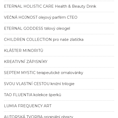
ETERNAL HOLISTIC CARE Health & Beauty Drink
VĚČNÁ HOJNOST olejový parfém CTEO
ETERNAL GODDESS tělový oleogel
CHILDREN COLLECTION pro naše zlatíčka
KLÁŠTER MINORITŮ
KREATIVNÍ ZÁPISNÍKY
SEPTEM MYSTIC terapeutické omalovánky
SVOU VLASTNÍ CESTOU knižní trilogie
TAO FLUENTIA kolekce šperků
LUMIA FREQUENCY ART
AUTORSKÁ TVORBA originální obrazy