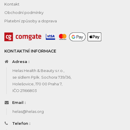
Kontakt
Obchodní podmínky
Platební způsoby a doprava
KONTAKTNÍ INFORMACE
Adresa :
Helas Health & Beauty s.r.o.,
se sídlem Pplk. Sochora 739/36,
Holešovice, 170 00 Praha 7,
IČO 21166803
Email :
helas@helas.org
Telefon :