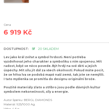
Cena
6 919 Kč
DOSTUPNOST:
20 SKLADEM
Lev jako král zvířat a symbol hrdosti. Není potřeba
vyzdvihovat jeho charakter a symboliku s ním spojenou. Mít
radost, když se něco povede. Být hrdý na své děti a jejich
úspěchy. Mít sílu jít dál za všech okolností. Pokud máte pocit,
že se hříva lva se podobá mapě naší země, tak jste se nemýlili.
I tato myšlenka se promítla do designu originální brože.
Použité materiály zlato a stříbro jsou podle dávných kultur
symbolem nekonečnosti, síly a energie.
Autor šperku: BERGL DIAMONDS
Materiál: 925/1000 Ag.
Váha: 4,6 g.