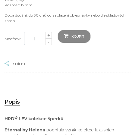
Rozměr: 15 mm.
Doba dodání: do 30 dnů od zaplacení objednávky nebo dle skladových
zásob.
+
KOUPIT
Množství:
-
SDÍLET
Popis
HRDÝ LEV kolekce šperků
Eternal by Helena
podnítila vznik kolekce luxusních