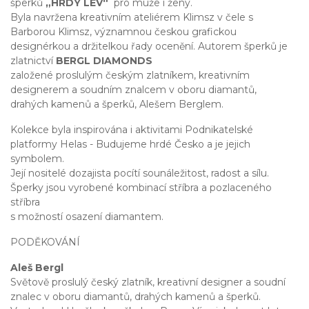
šperků
„HRDÝ LEV“
pro muže i ženy.
Byla navržena kreativním ateliérem Klimsz v čele s
Barborou Klimsz, významnou českou grafickou
designérkou a držitelkou řady ocenění. Autorem šperků je
zlatnictví
BERGL DIAMONDS
založené proslulým českým zlatníkem, kreativním
designerem a soudním znalcem v oboru diamantů,
drahých kamenů a šperků, Alešem Berglem.
Kolekce byla inspirována i aktivitami Podnikatelské
platformy Helas - Budujeme hrdé Česko a je jejich
symbolem.
Její nositelé dozajista pocítí sounáležitost, radost a sílu.
Šperky jsou vyrobené kombinací stříbra a pozlaceného
stříbra
s možností osazení diamantem.
PODĚKOVÁNÍ
Aleš Bergl
Světově proslulý český zlatník, kreativní designer a soudní
znalec v oboru diamantů, drahých kamenů a šperků.