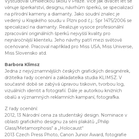
Vystudoval Uměleckou školu v Praze. Více jak dvacet let se
věnuje šperkařství, designu, návrhům šperků, se specializací
na přírodní kameny a diamanty. Jako soudní znalec je
vedený u Krajského soudu v Plzni pod č.j.: Spr 1475/2006 se
specializací na diamanty. Realizuje vysoce profesionální
zpracování originálních šperků nejvyšší kvality pro
nejnáročnější klientelu. Jeho návrhy patří mezi světově
oceňované. Pracoval například pro Miss USA, Miss Universe,
Miss Slovensko atd.
Barbora Klimsz
Jedna z nejvýznamnějších českých grafických designérek,
držitelka řady ocenění a zakladatelka studia KLIMSZ. V
současné době se zabývá úpravou tiskovin, tvorbou log,
vizuálních identit a fotografií. Dále je autorkou knižních
obalů a významných reklamních kampaní, fotografka.
Z řady ocenění:
2012, 13 Národní cena za studentský design. Nominace v
oblasti grafického designu za sérii plakátů „Philip
Glass/Metamorphosis“ a „Holocaust“
2013 Czech Press Photo, Canon Junior Award, fotografie