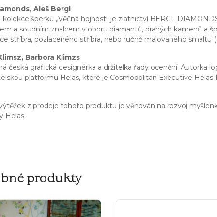
iamonds, Aleš Bergl
kolekce šperků „Věčná hojnost“ je zlatnictví BERGL DIAMONDS
rem a soudním znalcem v oboru diamantů, drahých kamenů a šp
e stříbra, pozlaceného stříbra, nebo ručně malovaného smaltu (d
Klimsz, Barbora Klimzs
 česká grafická designérka a držitelka řady ocenění. Autorka loga
elskou platformu Helas, které je Cosmopolitan Executive Helas L
výtěžek z prodeje tohoto produktu je věnován na rozvoj myšlen
y Helas.
bné produkty