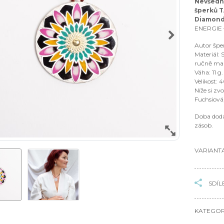
Nevšední
šperků
T
Diamond
ENERGIE 
Autor šp
Materiál: 
ručně mal
Váha: 11 g.
Velikost:
Níže si zv
Fuchsiová,
Doba dodá
zásob.
VARIANTA
SDÍL
KATEGOR