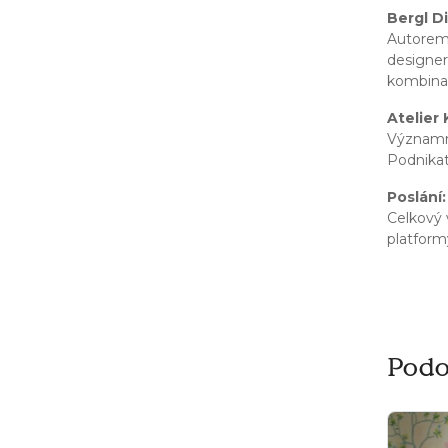
Bergl D
Autorem 
designe
kombinac
Atelier 
Významná
Podnikat
Poslání:
Celkový 
platform
Podo