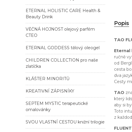
ETERNAL HOLISTIC CARE Health &
Beauty Drink
Popis
VĚČNÁ HOJNOST olejový parfém
CTEO
TAO FLU
ETERNAL GODDESS tělový oleogel
Eternal
ručně v
CHILDREN COLLECTION pro naše
od Berg
zlatíčka
cesta bo
dva jazy
KLÁŠTER MINORITŮ
Cesty m
KREATIVNÍ ZÁPISNÍKY
TAO
zna
který lid
SEPTEM MYSTIC terapeutické
aby si b
omalovánky
Toto intu
z každod
SVOU VLASTNÍ CESTOU knižní trilogie
FLUENT