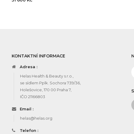
51 600 Kč
KONTAKTNÍ INFORMACE
Adresa :
Helas Health & Beauty s.r.o.,
se sídlem Pplk. Sochora 739/36,
Holešovice, 170 00 Praha 7,
S
IČO 21166803
Email :
helas@helas.org
Telefon :