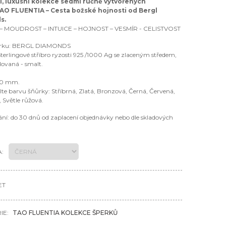
, luxusní kolekce sedmi ručně vytvořených
AO FLUENTIA – Cesta božské hojnosti
od Bergl
s.
– MOUDROST – INTUICE – HOJNOST – VESMÍR - CELISTVOST
erku: BERGL DIAMONDS
Sterlingové stříbro ryzosti 925 /1000 Ag se zlaceným středem,
ovaná - smalt.
 40 mm.
olte barvu šňůrky: Stříbrná, Zlatá, Bronzová, Černá, Červená,
 Světle růžová.
ní: do 30 dnů od zaplacení objednávky nebo dle skladových
:
ET
IE:
TAO FLUENTIA KOLEKCE ŠPERKŮ