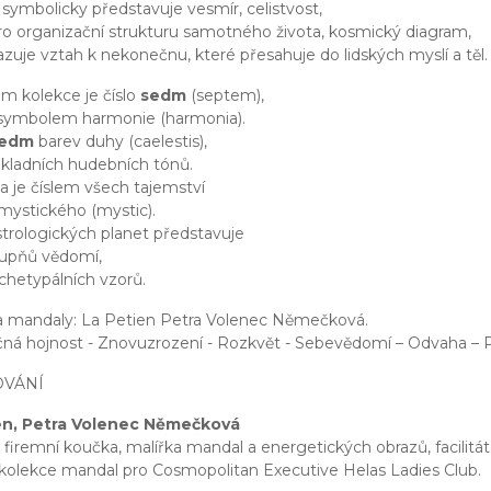
symbolicky představuje vesmír, celistvost,
o organizační strukturu samotného života, kosmický diagram,
azuje vztah k nekonečnu, které přesahuje do lidských myslí a těl.
 kolekce je číslo
sedm
(septem),
 symbolem harmonie (harmonia).
sedm
barev duhy (caelestis),
kladních hudebních tónů.
 je číslem všech tajemství
mystického (mystic).
strologických planet představuje
tupňů vědomí,
chetypálních vzorů.
a mandaly: La Petien Petra Volenec Němečková.
á hojnost - Znovuzrození - Rozkvět - Sebevědomí – Odvaha – Př
VÁNÍ
en, Petra Volenec Němečková
 firemní koučka, malířka mandal a energetických obrazů, facilitá
kolekce mandal pro Cosmopolitan Executive Helas Ladies Club.