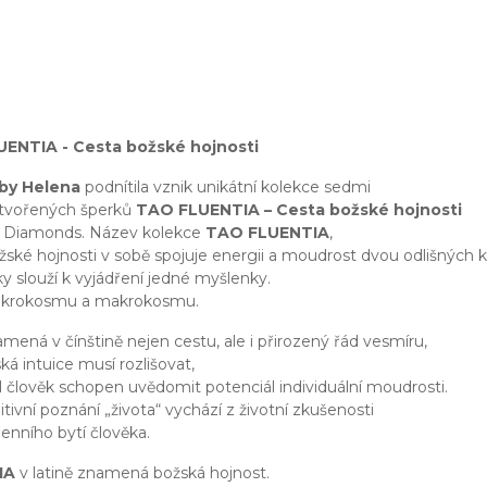
ENTIA - Cesta božské hojnosti
 by Helena
podnítila vznik unikátní kolekce sedmi
ytvořených šperků
TAO FLUENTIA – Cesta božské hojnosti
l Diamonds. Název kolekce
TAO FLUENTIA
,
žské hojnosti v sobě spojuje energii a moudrost dvou odlišných k
ky slouží k vyjádření jedné myšlenky.
ikrokosmu a makrokosmu.
mená v čínštině nejen cestu, ale i přirozený řád vesmíru,
ská intuice musí rozlišovat,
yl člověk schopen uvědomit potenciál individuální moudrosti.
itivní poznání „života“ vychází z životní zkušenosti
enního bytí člověka.
IA
v latině znamená božská hojnost.