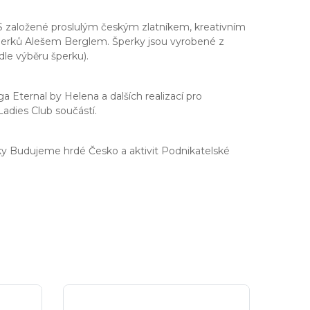
 založené proslulým českým zlatníkem, kreativním
erků Alešem Berglem. Šperky jsou vyrobené z
le výběru šperku).
 Eternal by Helena a dalších realizací pro
adies Club součástí.
ky Budujeme hrdé Česko a aktivit Podnikatelské