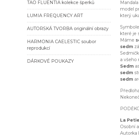
TAO FLUENTIA kolekce šperků
Mandala 
model pr
LUMIA FREQUENCY ART
který uk
Symbolem
AUTORSKÁ TVORBA originální obrazy
které je
Máme
HARMONIA CAELESTIC soubor
sedm
zá
reprodukcí
Sedmička
a všeho 
DÁRKOVÉ POUKAZY
Sedm
a
sedm
s
sedm
ar
Předloh
Nekonečn
PODĚKO
La Peti
Osobní a
Autorka 