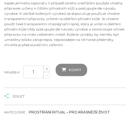
kapek jemného saponátu.V případě silného znečištění použijte vhodný
přípravek určený k čištění přírodních kůží a postupujte dle návodu
výrobce. K údržbě kožených výrobků se doporučuje používat vhodné
transparentní přípravky určené na ošetření přírodní kůže. Je vhodné
použít také transparentní impregnační sprej, který je určen k ošetření
přírodní kůže.Vždy postupujte dle návodu výrobce a zkontrolujte účinek
přípravku na málo viditelném místě. Kožené výrobky by neměly být
umístěny blízko zdroje tepla, nepokládejte na ně horké předměty,
chraňte je před slunečním zářením.
+
KOUPIT
Množství:
-
SDÍLET
KATEGORIE:
PROSTÍRÁNÍ RITUAL – PRO KRÁSNĚJŠÍ ŽIVOT