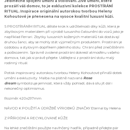
Jedinečné spojení umění a stolování. Živé umění, které
prozáří váš domov, to je exkluzivní kolekce PROSTÍRÁNÍ
RITUAL. Inspirace originální autorskou tvorbou Heleny
Kohoutové je přenesena na vysoce kvalitní luxusní kůži.
S PROSTÍRÁNÍM RITUAL děláte krok k udržitelnosti díky kůži, která je
zbytkovým materiálem při výrobě luxusního čalounění do vozů jako je
například Ferrari. Zbytky luxusních kožených materiálů tak dostávají
druhou šanci, aby se mohly stát výjimečným produktem. Prostírání je
ozdobou a stylovým doplňkem jídelního stolu. Chrání před znečištěním
a poškozením. Správně zvolené prostírání dokreslí atmosféru vašeho
domova, tak jak si právě přejete. Udělejte si z prostírání stolu malý
rodinný rituál.
Potisk inspirovaný autorskou tvorbou Heleny Kohoutové přináší dotek
umění a exkluzivity. Malba na plátně nazvaná
Rose
dream
symbolizuje jemnost, která vždy pohladí, dává sílu jít dál i
nekonečný optimismus.
Rozměr:420x297mm
NÁVOD K POUŽITÍ A ÚDRŽBĚ VÝROBKŮ ZNAČKY Eternal by Helena
Z PŘÍRODNÍ A RECYKLOVANÉ KŮŽE
Na lehké znečištění použijte navlhčený hadřík, případně přidejte pár