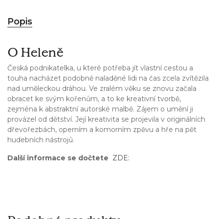
Popis
O Heleně
Česká podnikatelka, u které potřeba jít vlastní cestou a
touha nacházet podobně naladěné lidi na čas zcela zvítězila
nad uměleckou dráhou. Ve zralém věku se znovu začala
obracet ke svým kořenům, a to ke kreativní tvorbě,
zejména k abstraktní autorské malbě. Zájem o umění ji
provázel od dětství. Její kreativita se projevila v originálních
dřevořezbách, operním a komorním zpěvu a hře na pět
hudebních nástrojů.
Další informace se dočtete
ZDE: