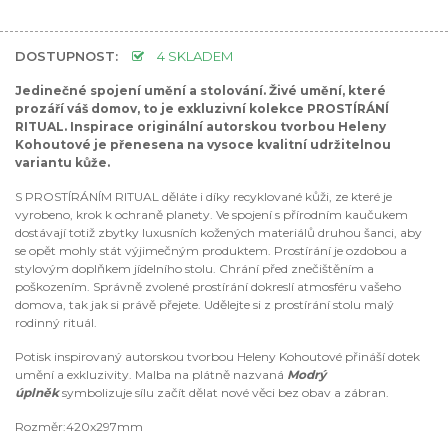
DOSTUPNOST:
4 SKLADEM
Jedinečné spojení umění a stolování. Živé umění, které
prozáří váš domov, to je exkluzivní kolekce PROSTÍRÁNÍ
RITUAL. Inspirace originální autorskou tvorbou Heleny
Kohoutové je přenesena na vysoce kvalitní udržitelnou
variantu kůže.
S PROSTÍRÁNÍM RITUAL děláte i díky recyklované kůži, ze které je
vyrobeno, krok k ochraně planety. Ve spojení s přírodním kaučukem
dostávají totiž zbytky luxusních kožených materiálů druhou šanci, aby
se opět mohly stát výjimečným produktem. Prostírání je ozdobou a
stylovým doplňkem jídelního stolu. Chrání před znečištěním a
poškozením. Správně zvolené prostírání dokreslí atmosféru vašeho
domova, tak jak si právě přejete. Udělejte si z prostírání stolu malý
rodinný rituál.
Potisk inspirovaný autorskou tvorbou Heleny Kohoutové přináší dotek
umění a exkluzivity. Malba na plátně nazvaná
Modrý
úplněk
symbolizuje sílu začít dělat nové věci bez obav a zábran.
Rozměr:420x297mm