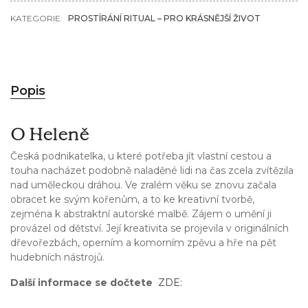
KATEGORIE:
PROSTÍRÁNÍ RITUAL – PRO KRÁSNĚJŠÍ ŽIVOT
Popis
O Heleně
Česká podnikatelka, u které potřeba jít vlastní cestou a
touha nacházet podobně naladěné lidi na čas zcela zvítězila
nad uměleckou dráhou. Ve zralém věku se znovu začala
obracet ke svým kořenům, a to ke kreativní tvorbě,
zejména k abstraktní autorské malbě. Zájem o umění ji
provázel od dětství. Její kreativita se projevila v originálních
dřevořezbách, operním a komorním zpěvu a hře na pět
hudebních nástrojů.
Další informace se dočtete
ZDE: