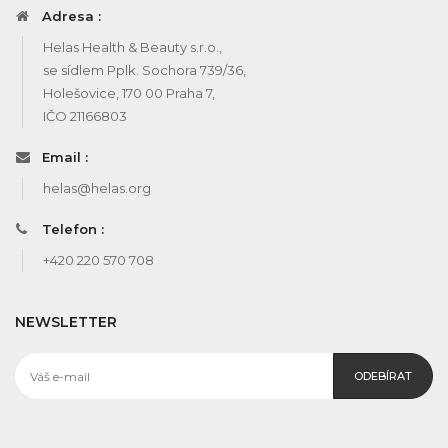
Adresa :
Helas Health & Beauty s.r.o.,
se sídlem Pplk. Sochora 739/36,
Holešovice, 170 00 Praha 7,
IČO 21166803
Email :
helas@helas.org
Telefon :
+420 220 570 708
NEWSLETTER
ODEBÍRAT