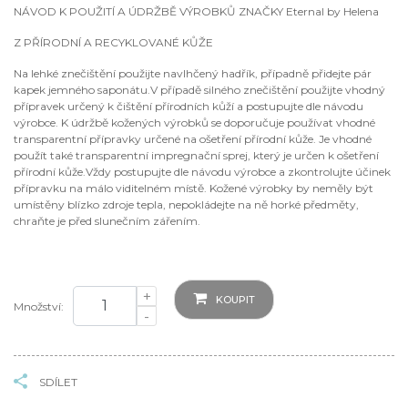
NÁVOD K POUŽITÍ A ÚDRŽBĚ VÝROBKŮ ZNAČKY Eternal by Helena
Z PŘÍRODNÍ A RECYKLOVANÉ KŮŽE
Na lehké znečištění použijte navlhčený hadřík, případně přidejte pár
kapek jemného saponátu.V případě silného znečištění použijte vhodný
přípravek určený k čištění přírodních kůží a postupujte dle návodu
výrobce. K údržbě kožených výrobků se doporučuje používat vhodné
transparentní přípravky určené na ošetření přírodní kůže. Je vhodné
použít také transparentní impregnační sprej, který je určen k ošetření
přírodní kůže.Vždy postupujte dle návodu výrobce a zkontrolujte účinek
přípravku na málo viditelném místě. Kožené výrobky by neměly být
umístěny blízko zdroje tepla, nepokládejte na ně horké předměty,
chraňte je před slunečním zářením.
+
KOUPIT
Množství:
-
SDÍLET