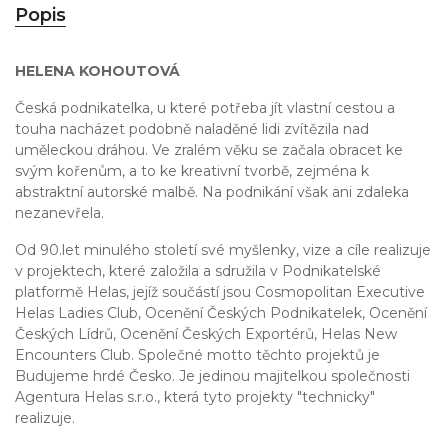
Popis
HELENA KOHOUTOVÁ
Česká podnikatelka, u které potřeba jít vlastní cestou a
touha nacházet podobně naladěné lidi zvítězila nad
uměleckou dráhou. Ve zralém věku se začala obracet ke
svým kořenům, a to ke kreativní tvorbě, zejména k
abstraktní autorské malbě. Na podnikání však ani zdaleka
nezanevřela.
Od 90.let minulého století své myšlenky, vize a cíle realizuje
v projektech, které založila a sdružila v Podnikatelské
platformě Helas, jejíž součástí jsou Cosmopolitan Executive
Helas Ladies Club, Ocenění Českých Podnikatelek, Ocenění
Českých Lídrů, Ocenění Českých Exportérů, Helas New
Encounters Club. Společné motto těchto projektů je
Budujeme hrdé Česko. Je jedinou majitelkou společnosti
Agentura Helas s.r.o., která tyto projekty "technicky"
realizuje.