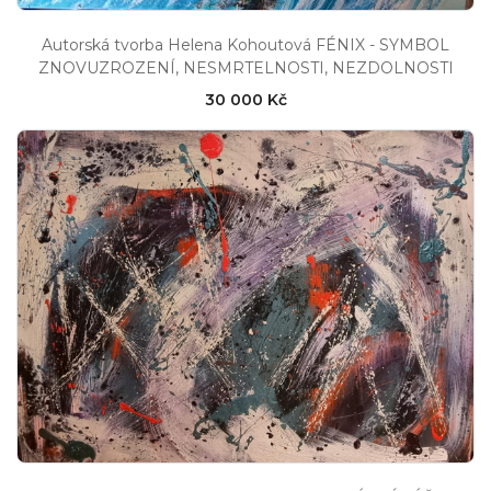
Autorská tvorba Helena Kohoutová FÉNIX - SYMBOL
ZNOVUZROZENÍ, NESMRTELNOSTI, NEZDOLNOSTI
30 000 Kč