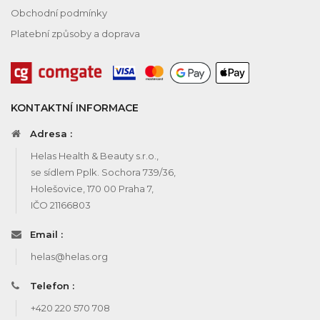
Obchodní podmínky
Platební způsoby a doprava
KONTAKTNÍ INFORMACE
Adresa :
Helas Health & Beauty s.r.o.,
se sídlem Pplk. Sochora 739/36,
Holešovice, 170 00 Praha 7,
IČO 21166803
Email :
helas@helas.org
Telefon :
+420 220 570 708