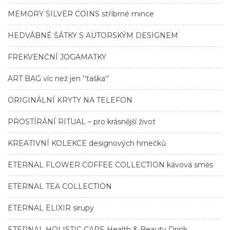
MEMORY SILVER COINS stříbrné mince
HEDVÁBNÉ ŠÁTKY S AUTORSKÝM DESIGNEM
FREKVENČNÍ JOGAMATKY
ART BAG víc než jen ''taška''
ORIGINÁLNÍ KRYTY NA TELEFON
PROSTÍRÁNÍ RITUAL – pro krásnější život
KREATIVNÍ KOLEKCE designových hrnečků
ETERNAL FLOWER COFFEE COLLECTION kávová směs
ETERNAL TEA COLLECTION
ETERNAL ELIXIR sirupy
ETERNAL HOLISTIC CARE Health & Beauty Drink