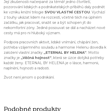
Její zkušenosti načerpané za téměř jedno čtvrtletí,
pozorování lidských a podnikatelských příběhů daly podnět
ke vzniku knižní trilogie
SVOU VLASTNÍ CESTOU
. Vychází
z touhy ukázat lidem na rozcestí, včetně těch na úplném
začátku, jak pracovat, snažit se a být schopen jít do
nekomfortní zóny. Jedině posouvat se dál a nacházet nové
cesty má pro ni hluboký význam.
Podpora pracovních aktivit, lidské vnímání, chápání žen,
potřeba vzájemného souladu a harmonie Helenu dovedla k
založení vlastní značky
„ETERNAL BY HELENA“
. Motto
značky je
„Věčná hojnost“
, která se úzce dotýká potřeby
každé ženy. ETERNAL BY HELENA je o lásce, harmonii,
naplnění, hojnosti a radosti.
Život není jenom o podnikání.
Podobné produkty