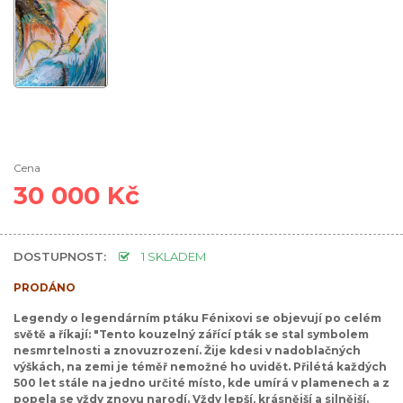
Cena
30 000 Kč
DOSTUPNOST:
1 SKLADEM
PRODÁNO
Legendy o legendárním ptáku Fénixovi se objevují po celém
světě a říkají: "Tento kouzelný zářící pták se stal symbolem
nesmrtelnosti a znovuzrození. Žije kdesi v nadoblačných
výškách, na zemi je téměř nemožné ho uvidět. Přilétá každých
500 let stále na jedno určité místo, kde umírá v plamenech a z
popela se vždy znovu narodí. Vždy lepší, krásnější a silnější.