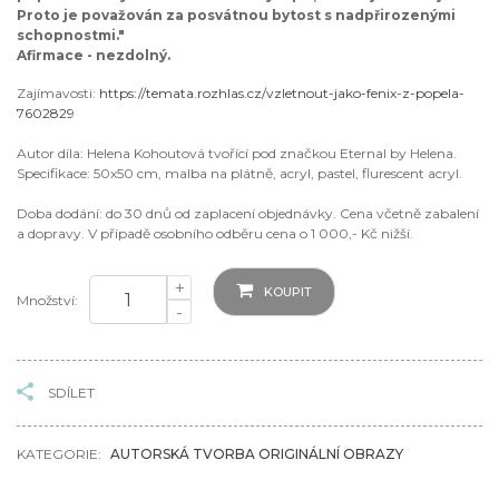
Proto je považován za posvátnou bytost s nadpřirozenými
schopnostmi."
Afirmace - nezdolný.
Zajímavosti:
https://temata.rozhlas.cz/vzletnout-jako-fenix-z-popela-
7602829
Autor díla: Helena Kohoutová tvořící pod značkou Eternal by Helena.
Specifikace: 50x50 cm, malba na plátně, acryl, pastel, flurescent acryl.
Doba dodání: do 30 dnů od zaplacení objednávky. Cena včetně zabalení
a dopravy. V případě osobního odběru cena o 1 000,- Kč nižší.
+
KOUPIT
Množství:
-
SDÍLET
KATEGORIE:
AUTORSKÁ TVORBA ORIGINÁLNÍ OBRAZY