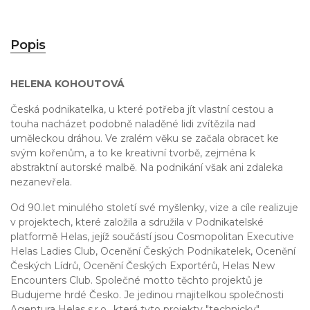
Popis
HELENA KOHOUTOVÁ
Česká podnikatelka, u které potřeba jít vlastní cestou a
touha nacházet podobně naladěné lidi zvítězila nad
uměleckou dráhou. Ve zralém věku se začala obracet ke
svým kořenům, a to ke kreativní tvorbě, zejména k
abstraktní autorské malbě. Na podnikání však ani zdaleka
nezanevřela.
Od 90.let minulého století své myšlenky, vize a cíle realizuje
v projektech, které založila a sdružila v Podnikatelské
platformě Helas, jejíž součástí jsou Cosmopolitan Executive
Helas Ladies Club, Ocenění Českých Podnikatelek, Ocenění
Českých Lídrů, Ocenění Českých Exportérů, Helas New
Encounters Club. Společné motto těchto projektů je
Budujeme hrdé Česko. Je jedinou majitelkou společnosti
Agentura Helas s.r.o., která tyto projekty "technicky"