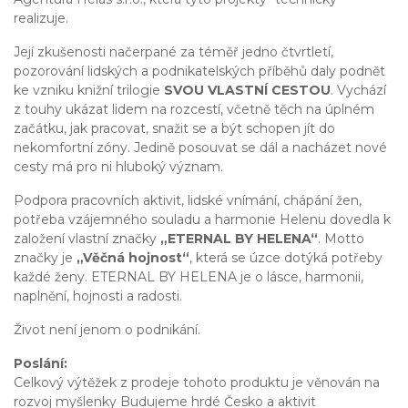
realizuje.
Její zkušenosti načerpané za téměř jedno čtvrtletí,
pozorování lidských a podnikatelských příběhů daly podnět
ke vzniku knižní trilogie
SVOU VLASTNÍ CESTOU
. Vychází
z touhy ukázat lidem na rozcestí, včetně těch na úplném
začátku, jak pracovat, snažit se a být schopen jít do
nekomfortní zóny. Jedině posouvat se dál a nacházet nové
cesty má pro ni hluboký význam.
Podpora pracovních aktivit, lidské vnímání, chápání žen,
potřeba vzájemného souladu a harmonie Helenu dovedla k
založení vlastní značky
„ETERNAL BY HELENA“
. Motto
značky je
„Věčná hojnost“
, která se úzce dotýká potřeby
každé ženy. ETERNAL BY HELENA je o lásce, harmonii,
naplnění, hojnosti a radosti.
Život není jenom o podnikání.
Poslání:
Celkový výtěžek z prodeje tohoto produktu je věnován na
rozvoj myšlenky Budujeme hrdé Česko a aktivit