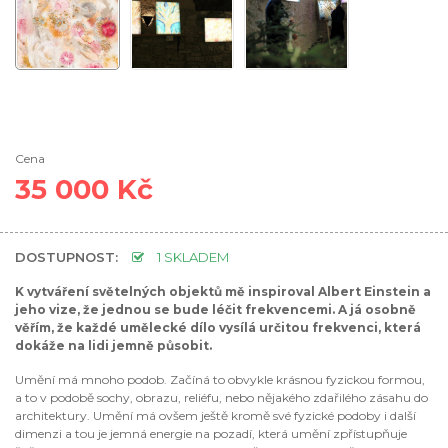
Cena
35 000 Kč
DOSTUPNOST:
1 SKLADEM
K vytváření světelných objektů mě inspiroval Albert Einstein a
jeho vize, že jednou se bude léčit frekvencemi. A já osobně
věřím, že každé umělecké dílo vysílá určitou frekvenci, která
dokáže na lidi jemně působit.
Umění má mnoho podob. Začíná to obvykle krásnou fyzickou formou,
a to v podobě sochy, obrazu, reliéfu, nebo nějakého zdařilého zásahu do
architektury. Umění má ovšem ještě kromě své fyzické podoby i další
dimenzi a tou je jemná energie na pozadí, která umění zpřístupňuje