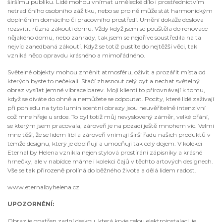
širšímu publiku. Lidé mohou vnímat umělecké dílo i prostřednictvím
netradičního osobního zážitku, nebo se pro ně může stát harmonickým
doplněním domácího či pracovního prostředí. Umění dokáže doslova
rozsvítit různá zákoutí domu. Vždy když jsem se pouštěla do renovace
nějakého domu, nebo zahrady, tak jsem se nejdříve soustředila na ta
nejvíc zanedbaná zákoutí. Když se totiž pustíte do nejtěžší věci, tak
vzniká něco opravdu krásného a mimořádného.
Světelné objekty mohou změnit atmosféru, oživit a prozářit místa od
kterých byste to nečekali. Stačí zhasnout celý byt a nechat světelný
obraz vysílat jemné vibrace barev. Moji klienti to přirovnávají k tomu,
když se díváte do ohně a nemůžete se odpoutat. Pocity, které lidé zažívají
při pohledu na tyto luminiscentní obrazy jsou neuvěřitelně intenzivní
což mne hřeje u srdce. To byl totiž můj nevyslovený záměr, velké přání,
se kterým jsem pracovala, zároveň je na pozadí ještě mnohem víc. Velmi
mne těší, že se lidem líbí a zároveň vnímají širší řadu našich produktů v
témže designu, který je doplňují a umocňují tak celý dojem. V kolekci
Eternal by Helena vznikla nejen stylová prostírání zápisníky a krásné
hrnečky, ale v nabídce máme i kolekci čajů v těchto artových designech.
Vše se tak přirozeně prolíná do běžného života a dělá lidem radost.
www.eternalbyhelena.cz
UPOZORNĚNÍ:
Obraz je opatřen zadní deskou, která kryje celou elektroinstalaci, je