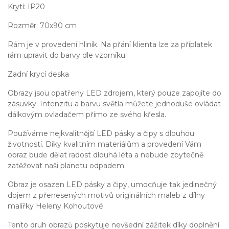
Krytí: IP20
Rozměr: 70x90 cm
Rám je v provedení hliník. Na přání klienta lze za příplatek
rám upravit do barvy dle vzorníku.
Zadní krycí deska
Obrazy jsou opatřeny LED zdrojem, který pouze zapojíte do
zásuvky. Intenzitu a barvu světla můžete jednoduše ovládat
dálkovým ovladačem přímo ze svého křesla.
Používáme nejkvalitnější LED pásky a čipy s dlouhou
životností. Díky kvalitním materiálům a provedení Vám
obraz bude dělat radost dlouhá léta a nebude zbytečně
zatěžovat naši planetu odpadem.
Obraz je osazen LED pásky a čipy, umocňuje tak jedinečný
dojem z přenesených motivů originálních maleb z dílny
malířky Heleny Kohoutové.
Tento druh obrazů poskytuje nevšední zážitek díky doplnění