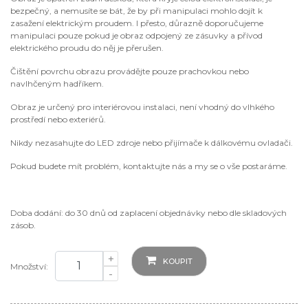
bezpečný, a nemusíte se bát, že by při manipulaci mohlo dojít k
zasažení elektrickým proudem. I přesto, důrazně doporučujeme
manipulaci pouze pokud je obraz odpojený ze zásuvky a přívod
elektrického proudu do něj je přerušen.
Čištění povrchu obrazu provádějte pouze prachovkou nebo
navlhčeným hadříkem.
Obraz je určený pro interiérovou instalaci, není vhodný do vlhkého
prostředí nebo exteriérů.
Nikdy nezasahujte do LED zdroje nebo přijímače k dálkovému ovladači.
Pokud budete mít problém, kontaktujte nás a my se o vše postaráme.
Doba dodání: do 30 dnů od zaplacení objednávky nebo dle skladových
zásob.
+
KOUPIT
Množství:
-