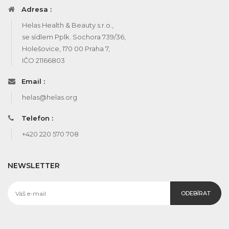
Adresa :
Helas Health & Beauty s.r.o.,
se sídlem Pplk. Sochora 739/36,
Holešovice, 170 00 Praha 7,
IČO 21166803
Email :
helas@helas.org
Telefon :
+420 220 570 708
NEWSLETTER
ODEBÍRAT