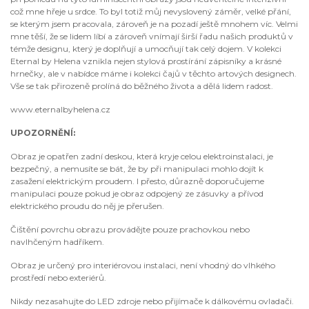
což mne hřeje u srdce. To byl totiž můj nevyslovený záměr, velké přání,
se kterým jsem pracovala, zároveň je na pozadí ještě mnohem víc. Velmi
mne těší, že se lidem líbí a zároveň vnímají širší řadu našich produktů v
témže designu, který je doplňují a umocňují tak celý dojem. V kolekci
Eternal by Helena vznikla nejen stylová prostírání zápisníky a krásné
hrnečky, ale v nabídce máme i kolekci čajů v těchto artových designech.
Vše se tak přirozeně prolíná do běžného života a dělá lidem radost.
www.eternalbyhelena.cz
UPOZORNĚNÍ:
Obraz je opatřen zadní deskou, která kryje celou elektroinstalaci, je
bezpečný, a nemusíte se bát, že by při manipulaci mohlo dojít k
zasažení elektrickým proudem. I přesto, důrazně doporučujeme
manipulaci pouze pokud je obraz odpojený ze zásuvky a přívod
elektrického proudu do něj je přerušen.
Čištění povrchu obrazu provádějte pouze prachovkou nebo
navlhčeným hadříkem.
Obraz je určený pro interiérovou instalaci, není vhodný do vlhkého
prostředí nebo exteriérů.
Nikdy nezasahujte do LED zdroje nebo přijímače k dálkovému ovladači.