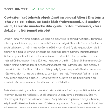
DOSTUPNOST:
1 SKLADEM
K vytváření světelných objektů mě inspiroval Albert Einstein a
jeho vize, že jednou se bude léčit frekvencemi. A já osobně
věřím, že každé umělecké dílo vysílá určitou frekvenci, která
dokáže na lidi jemně působit.
Umění má mnoho podob. Začíná to obvykle krásnou fyzickou formou,
a to v podobě sochy, obrazu, reliéfu, nebo nějakého zdařilého zásahu do
architektury. Umění má ovšem ještě kromě své fyzické podoby i další
dimenzi a tou je jemná energie na pozadí, která umění zpřístupňuje
širšímu publiku. Lidé mohou vnímat umělecké dílo i prostřednictvím
netradičního osobního zážitku, nebo se pro ně může stát harmonickým
doplněním domácího či pracovního prostředí. Umění dokáže doslova
rozsvítit různá zákoutí domu. Vždy když jsem se pouštěla do renovace
nějakého domu, nebo zahrady, tak jsem se nejdříve soustředila na ta
nejvíc zanedbaná zákoutí. Když se totiž pustíte do nejtěžší věci, tak
vzniká něco opravdu krásného a mimořádného.
Světelné objekty mohou změnit atmosféru, oživit a prozářit místa od
kterých byste to nečekali. Stačí zhasnout celý byt a nechat světelný
obraz vysílat jemné vibrace barev. Moji klienti to přirovnávají k tomu,
když se díváte do ohně a nemůžete se odpoutat. Pocity, které lidé zažívají
při pohledu na tyto luminiscentní obrazy jsou neuvěřitelně intenzivní