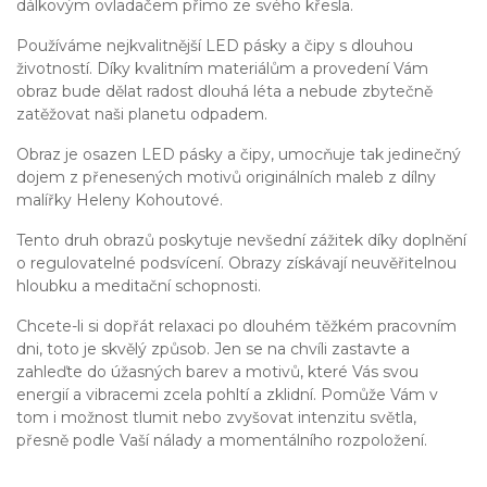
dálkovým ovladačem přímo ze svého křesla.
Používáme nejkvalitnější LED pásky a čipy s dlouhou
životností. Díky kvalitním materiálům a provedení Vám
obraz bude dělat radost dlouhá léta a nebude zbytečně
zatěžovat naši planetu odpadem.
Obraz je osazen LED pásky a čipy, umocňuje tak jedinečný
dojem z přenesených motivů originálních maleb z dílny
malířky Heleny Kohoutové.
Tento druh obrazů poskytuje nevšední zážitek díky doplnění
o regulovatelné podsvícení. Obrazy získávají neuvěřitelnou
hloubku a meditační schopnosti.
Chcete-li si dopřát relaxaci po dlouhém těžkém pracovním
dni, toto je skvělý způsob. Jen se na chvíli zastavte a
zahleďte do úžasných barev a motivů, které Vás svou
energií a vibracemi zcela pohltí a zklidní. Pomůže Vám v
tom i možnost tlumit nebo zvyšovat intenzitu světla,
přesně podle Vaší nálady a momentálního rozpoložení.