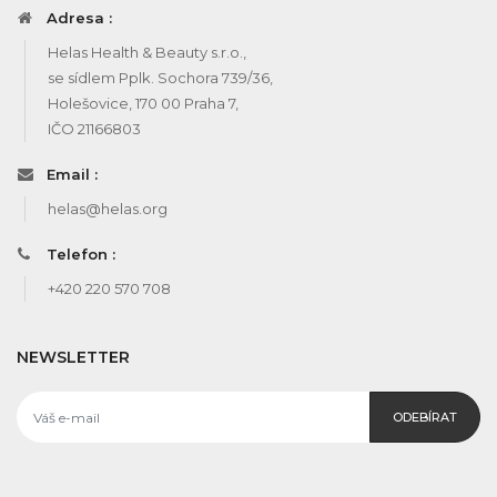
Adresa :
Helas Health & Beauty s.r.o.,
se sídlem Pplk. Sochora 739/36,
Holešovice, 170 00 Praha 7,
IČO 21166803
Email :
helas@helas.org
Telefon :
+420 220 570 708
NEWSLETTER
ODEBÍRAT