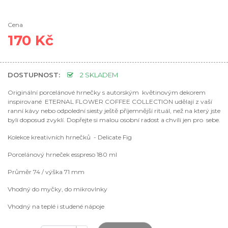
Cena
170 Kč
DOSTUPNOST:
2 SKLADEM
Originální porcelánové hrnečky
s autorským květinovým dekorem
inspirované ETERNAL FLOWER COFFEE COLLECTION udělají z
vaší
ranní kávy nebo odpolední siesty
ještě příjemnější rituál, než na který jste
byli doposud zvyklí. Dopřejte si malou osobní radost a chvíli jen pro sebe.
Kolekce kreativních hrnečků
- Delicate Fig
Porcelánový hrneček esspreso 180 ml
Průměr 74 / výška 71 mm
Vhodný do myčky, do mikrovlnky
Vhodný na teplé i studené nápoje