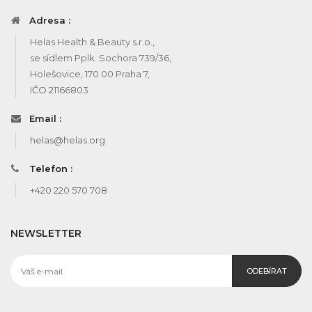
Adresa :
Helas Health & Beauty s.r.o.,
se sídlem Pplk. Sochora 739/36,
Holešovice, 170 00 Praha 7,
IČO 21166803
Email :
helas@helas.org
Telefon :
+420 220 570 708
NEWSLETTER
ODEBÍRAT