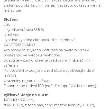
uvádět ani v rámci osobních zkušeností a referencí. Pro
zjištění podrobnějších informací vás proto odkazujeme na
jiné zdroje.
Složení:
cukr
rakytníková šťáva 35,5 %
pitná voda
kyselina: kyselina citrónová, silice citrónová
PASTERIZOVÁNO
Pro osoby se zvýšenou citlivostí na některou složku
obsaženou ve výrobku nevhodné.
Skladujte v suchu, chraňte před přímým slunečním
zářením.
Po otevření skladujte v chladničce a spotřebujte do 3
měsíců.
Usazeniny nejsou na závadu.
Doporučené ředění 1:10 (na 1 díl sirupu 10 dílů tekutiny).
Výživové údaje na 100 ml:
1480 kJ / 352 kcal,
tuky < 1,8 g, z toho nasycené mastné kyseliny < 0,9 g,