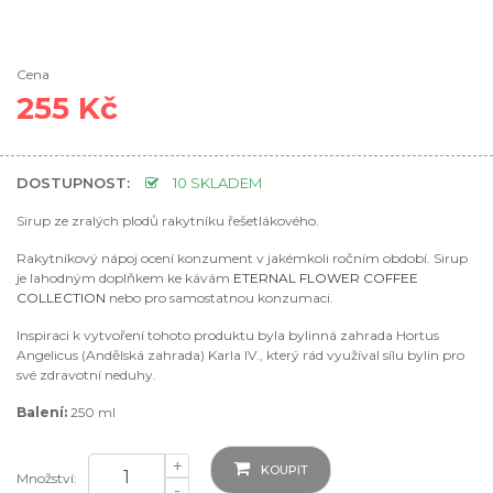
Cena
255 Kč
DOSTUPNOST:
10 SKLADEM
Sirup ze zralých plodů rakytníku řešetlákového.
Rakytníkový nápoj ocení konzument v jakémkoli ročním období. Sirup
je lahodným doplňkem ke kávám
ETERNAL FLOWER COFFEE
COLLECTION
nebo pro samostatnou konzumaci.
Inspiraci k vytvoření tohoto produktu byla bylinná zahrada Hortus
Angelicus (Andělská zahrada) Karla IV., který rád využíval sílu bylin pro
své zdravotní neduhy.
Balení:
250 ml
+
KOUPIT
Množství:
-