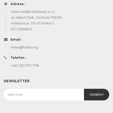
Adresa :
Helas Health & Beauty s.r.o.,
se sídlem Pplk. Sochora 739/36,
Holešovice, 170 00 Praha 7,
IČO 21166803
Email :
helas@helas.org
Telefon :
+420 220 570 708
NEWSLETTER
ODEBÍRAT