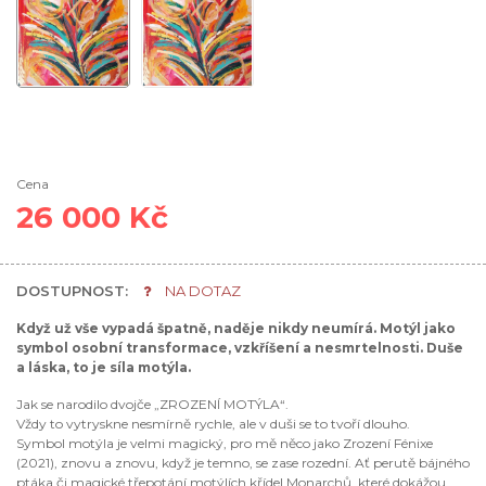
Cena
26 000 Kč
DOSTUPNOST:
NA DOTAZ
Když už vše vypadá špatně, naděje nikdy neumírá. Motýl jako
symbol osobní transformace, vzkříšení a nesmrtelnosti. Duše
a láska, to je síla motýla.
Jak se narodilo dvojče „ZROZENÍ MOTÝLA“.
Vždy to vytryskne nesmírně rychle, ale v duši se to tvoří dlouho.
Symbol motýla je velmi magický, pro mě něco jako Zrození Fénixe
(2021), znovu a znovu, když je temno, se zase rozední. Ať perutě bájného
ptáka či magické třepotání motýlích křídel Monarchů, které dokážou