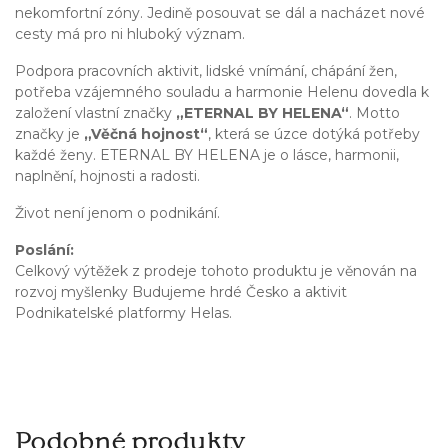
nekomfortní zóny. Jedině posouvat se dál a nacházet nové
cesty má pro ni hluboký význam.
Podpora pracovních aktivit, lidské vnímání, chápání žen,
potřeba vzájemného souladu a harmonie Helenu dovedla k
založení vlastní značky
„ETERNAL BY HELENA“
. Motto
značky je
„Věčná hojnost“
, která se úzce dotýká potřeby
každé ženy. ETERNAL BY HELENA je o lásce, harmonii,
naplnění, hojnosti a radosti.
Život není jenom o podnikání.
Poslání:
Celkový výtěžek z prodeje tohoto produktu je věnován na
rozvoj myšlenky Budujeme hrdé Česko a aktivit
Podnikatelské platformy Helas.
Podobné produkty