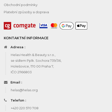
Obchodní podmínky
Platební způsoby a doprava
KONTAKTNÍ INFORMACE
Adresa :
Helas Health & Beauty s.r.o.,
se sídlem Pplk. Sochora 739/36,
Holešovice, 170 00 Praha 7,
IČO 21166803
Email :
helas@helas.org
Telefon :
+420 220 570 708