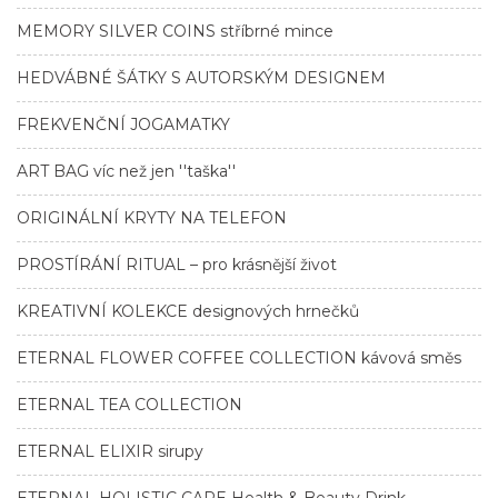
MEMORY SILVER COINS stříbrné mince
HEDVÁBNÉ ŠÁTKY S AUTORSKÝM DESIGNEM
FREKVENČNÍ JOGAMATKY
ART BAG víc než jen ''taška''
ORIGINÁLNÍ KRYTY NA TELEFON
PROSTÍRÁNÍ RITUAL – pro krásnější život
KREATIVNÍ KOLEKCE designových hrnečků
ETERNAL FLOWER COFFEE COLLECTION kávová směs
ETERNAL TEA COLLECTION
ETERNAL ELIXIR sirupy
ETERNAL HOLISTIC CARE Health & Beauty Drink