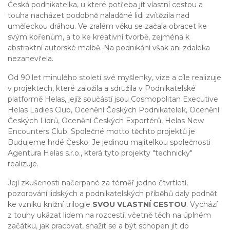
Česká podnikatelka, u které potřeba jít vlastní cestou a
touha nacházet podobně naladěné lidi zvítězila nad
uměleckou dráhou. Ve zralém věku se začala obracet ke
svým kořenům, a to ke kreativní tvorbě, zejména k
abstraktní autorské malbě. Na podnikání však ani zdaleka
nezanevřela.
Od 90.let minulého století své myšlenky, vize a cíle realizuje
v projektech, které založila a sdružila v Podnikatelské
platformě Helas, jejíž součástí jsou Cosmopolitan Executive
Helas Ladies Club, Ocenění Českých Podnikatelek, Ocenění
Českých Lídrů, Ocenění Českých Exportérů, Helas New
Encounters Club. Společné motto těchto projektů je
Budujeme hrdé Česko. Je jedinou majitelkou společnosti
Agentura Helas s.r.o., která tyto projekty "technicky"
realizuje.
Její zkušenosti načerpané za téměř jedno čtvrtletí,
pozorování lidských a podnikatelských příběhů daly podnět
ke vzniku knižní trilogie
SVOU VLASTNÍ CESTOU
. Vychází
z touhy ukázat lidem na rozcestí, včetně těch na úplném
začátku, jak pracovat, snažit se a být schopen jít do