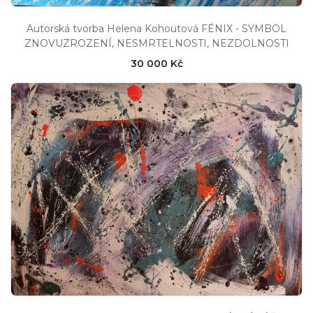
Autorská tvorba Helena Kohoutová FÉNIX - SYMBOL
ZNOVUZROZENÍ, NESMRTELNOSTI, NEZDOLNOSTI
30 000 Kč