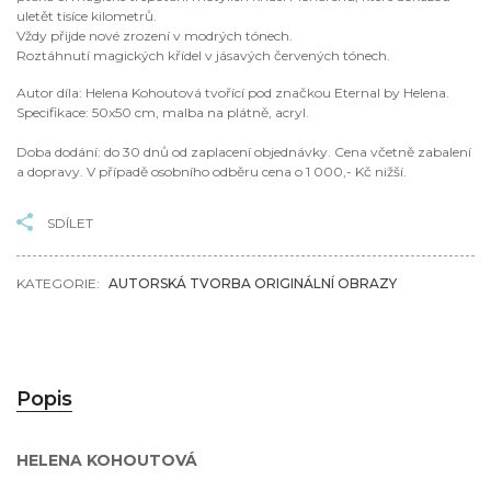
uletět tisíce kilometrů.
Vždy přijde nové zrození v modrých tónech.
Roztáhnutí magických křídel v jásavých červených tónech.
Autor díla: Helena Kohoutová tvořící pod značkou Eternal by Helena.
Specifikace: 50x50 cm, malba na plátně, acryl.
Doba dodání: do 30 dnů od zaplacení objednávky. Cena včetně zabalení
a dopravy. V případě osobního odběru cena o 1 000,- Kč nižší.
SDÍLET
KATEGORIE:
AUTORSKÁ TVORBA ORIGINÁLNÍ OBRAZY
Popis
HELENA KOHOUTOVÁ