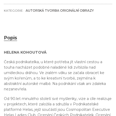
KATEGORIE:
AUTORSKÁ TVORBA ORIGINÁLNÍ OBRAZY
Popis
HELENA KOHOUTOVÁ
Česká podnikatelka, u které potřeba jít vlastní cestou a
touha nacházet podobně naladěné lidi zvítězila nad
uměleckou dráhou. Ve zralém věku se začala obracet ke
svým kořenům, a to ke kreativní tvorbě, zejména k
abstraktní autorské malbě. Na podnikání však ani zdaleka
nezanevřela.
Od 90.let minulého století své myšlenky, vize a cíle realizuje
v projektech, které založila a sdružila v Podnikatelské
platformě Helas, jejíž součástí jsou Cosmopolitan Executive
Helas Ladies Club, Ocenění Českých Podnikatelek, Ocenění