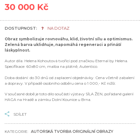
30 000 Kč
DOSTUPNOST:
NA DOTAZ
Obraz symbolizuje rovnováhu, klid, životní sílu a optimismus.
Zelená barva uklidňuje, napomáhá regeneraci a přináší
láskyplnost.
Autor díla: Helena Kohoutová tvořící pod značkou Eternal by Helena.
Specifikace: 60x80 cm, malba na plátně, Autentico.
Doba dodání: do 30 dnů od zaplacení objednávky. Cena včetně zabalení
a dopravy. V případě osobního odběru cena o 1 000,- Kč nižší.
V současné době je toto dílo součástí výstavy SÍLA ŽEN, pořádané galerií
HAGA na Hradě a zámku Dolní Kounice u Brna.
SDÍLET
KATEGORIE:
AUTORSKÁ TVORBA ORIGINÁLNÍ OBRAZY