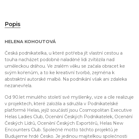
Popis
HELENA KOHOUTOVÁ
Česká podnikatelka, u které potřeba jít vlastní cestou a
touha nacházet podobně naladěné lidi zvítězila nad
uměleckou dráhou. Ve zralém věku se začala obracet ke
svým kořenům, a to ke kreativní tvorbě, zejména k
abstraktní autorské malbě. Na podnikání však ani zdaleka
nezanevřela.
Od 90.let minulého století své myšlenky, vize a cíle realizuje
v projektech, které založila a sdružila v Podnikatelské
platformě Helas, jejíž součástí jsou Cosmopolitan Executive
Helas Ladies Club, Ocenění Českých Podnikatelek, Ocenění
Českých Lídrů, Ocenění Českých Exportérů, Helas New
Encounters Club. Společné motto těchto projektů je
Budujeme hrdé Česko. Je jedinou majitelkou společnosti