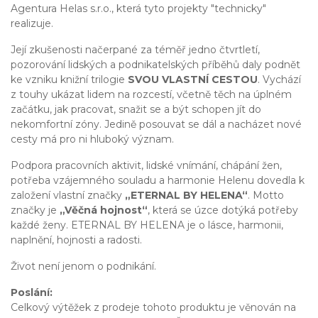
Agentura Helas s.r.o., která tyto projekty "technicky"
realizuje.
Její zkušenosti načerpané za téměř jedno čtvrtletí,
pozorování lidských a podnikatelských příběhů daly podnět
ke vzniku knižní trilogie
SVOU VLASTNÍ CESTOU
. Vychází
z touhy ukázat lidem na rozcestí, včetně těch na úplném
začátku, jak pracovat, snažit se a být schopen jít do
nekomfortní zóny. Jedině posouvat se dál a nacházet nové
cesty má pro ni hluboký význam.
Podpora pracovních aktivit, lidské vnímání, chápání žen,
potřeba vzájemného souladu a harmonie Helenu dovedla k
založení vlastní značky
„ETERNAL BY HELENA“
. Motto
značky je
„Věčná hojnost“
, která se úzce dotýká potřeby
každé ženy. ETERNAL BY HELENA je o lásce, harmonii,
naplnění, hojnosti a radosti.
Život není jenom o podnikání.
Poslání:
Celkový výtěžek z prodeje tohoto produktu je věnován na