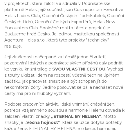
v projektech, které založila a sdružila v Podnikatelské
platformě Helas, jejíž součástí jsou Cosmopolitan Executive
Helas Ladies Club, Ocenění Českých Podnikatelek, Ocenění
Českých Lídrů, Ocenění Českých Exportérů, Helas New
Encounters Club. Společné motto těchto projektů je
Budujeme hrdé Česko. Je jedinou majitelkou společnosti
Agentura Helas s.r.o., která tyto projekty "technicky"
realizuje.
Její zkušenosti načerpané za téměř jedno čtvrtletí,
pozorování lidských a podnikatelských příběhů daly podnět
ke vzniku knižní trilogie
SVOU VLASTNÍ CESTOU
. Vychází
z touhy ukázat lidem na rozcestí, včetně těch na úplném
začátku, jak pracovat, snažit se a být schopen jít do
nekomfortní zóny. Jedině posouvat se dál a nacházet nové
cesty má pro ni hluboký význam.
Podpora pracovních aktivit, lidské vnímání, chápání žen,
potřeba vzájemného souladu a harmonie Helenu dovedla k
založení vlastní značky
„ETERNAL BY HELENA“
. Motto
značky je
„Věčná hojnost“
, která se úzce dotýká potřeby
každé ženy. ETERNAL BY HELENA je o lásce, harmonii,