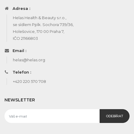
Adresa :
Helas Health & Beauty s.r.o.,
se sídlem Pplk. Sochora 739/36,
Holešovice, 170 00 Praha 7,
IČO 21166803
Email :
helas@helas.org
Telefon :
+420 220 570 708
NEWSLETTER
ODEBÍRAT