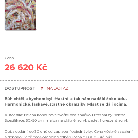
Cena
26 620 Kč
DOSTUPNOST:
NA DOTAZ
Bůh chtěl, abychom byli šťastní, a tak nám nadělil čokoládu.
Harmonické, laskavé, šťastné okamžiky. Mlsat se dá i očima.
Autor díla: Helena Kohoutová tvořící pod značkou Eternal by Helena.
Specifikace: 50x50 cm, malba na plátně, acryl, pastel, flurescent acryl.
Doba dodání: do 30 dnů od zaplacení objednávky. Cena včetně zabalení
a dopravy. V případě osobního odběru cena o 1 000,- Kč nižší