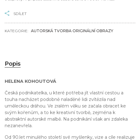
SDÍLET
KATEGORIE:
AUTORSKÁ TVORBA ORIGINÁLNÍ OBRAZY
Popis
HELENA KOHOUTOVÁ
Česká podnikatelka, u které potřeba jít vlastní cestou a
touha nacházet podobně naladěné lidi zvítězila nad
uměleckou dráhou. Ve zralém věku se začala obracet ke
svým kořenům, a to ke kreativní tvorbě, zejména k
abstraktní autorské malbě. Na podnikání však ani zdaleka
nezanevřela.
Od 90.let minulého století své myšlenky, vize a cíle realizuje