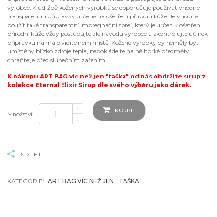
výrobce. K údržbě kožených výrobků se doporučuje používat vhodné
transparentní přípravky určené na ošetření přírodní kůže. Je vhodné
použít také transparentní impregnační sprej, který je určen k ošetření
přírodní kůže.Vždy postupujte dle návodu výrobce a zkontrolujte účinek
přípravku na málo viditelném místě. Kožené výrobky by neměly být
umístěny blízko zdroje tepla, nepokládejte na ně horké předměty,
chraňte je před slunečním zářením.
K nákupu ART BAG víc než jen "taška" od nás obdržíte sirup z
kolekce Eternal Elixir Sirup dle svého výběru jako dárek.
+
KOUPIT
Množství:
-
SDÍLET
KATEGORIE:
ART BAG VÍC NEŽ JEN ''TAŠKA''