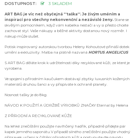
DOSTUPNOST:
3 SKLADEM
ART BAG je víc než obyčejná ''taška''. Je živým uměním a
inspirací pro všechny nekonvenční a nezávislé ženy.
Stane se
skvělým pomocníkem, když vám kabelka nestačí a vy si přesto chcete
zachovat styl. Vaše nákupy a běžné aktivity dostanou nový rozměr. I
nákup může slušet.
Potisk inspirovaný autorskou tvorbou Heleny Kohoutové přináší dotek
umění a exkluzivity. Malba na plátně nazvaná
HORTUS ANGELICUS
S ART BAG děláte krok k udržitelnosti díky recyklované kůži, ze které je
vyrobena.
Ve spojení s přírodním kaučukem dostávají zbytky luxusních kožených
materiálů druhou šanci a vy přispíváte k ochraně planety.
Nosnost tašky je do 8kg.
NÁVOD K POUŽITÍ A ÚDRŽBĚ VÝROBKŮ ZNAČKY Eternal by Helena
Z PŘÍRODNÍ A RECYKLOVANÉ KŮŽE
Na lehké znečištění použijte navlhčený hadřík, případně přidejte pár
kapek jemného saponátu.V případě silného znečištění použijte vhodný
přípravek určený k čištění přírodních kůží a postupujte dle návodu