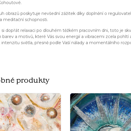
Kohoutové.
uh obrazů poskytuje nevšední zážitek díky doplnění o regulovatel
a meditační schopnosti.
i si dopřát relaxaci po dlouhém těžkém pracovním dni, toto je skv
 barev a motivů, které Vás svou energií a vibracemi zcela pohlt
 intenzitu světla, přesně podle Vaší nálady a momentálního rozpo
bné produkty