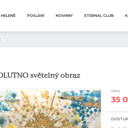
 HELENĚ
POSLÁNÍ
NOVINKY
ETERNAL CLUB
K
z
LUTNO světelný obraz
Cena
35 
DOSTUP