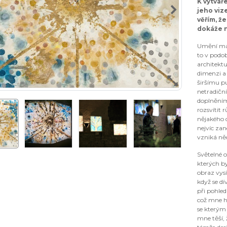
K vytvář
jeho viz
věřím, ž
dokáže n
Umění má 
to v podob
architekt
dimenzi a
širšímu p
netradičn
doplněním
rozsvítit
nějakého d
nejvíc zan
vzniká ně
Světelné 
kterých by
obraz vysí
když se dí
při pohled
což mne hř
se kterým
mne těší, 