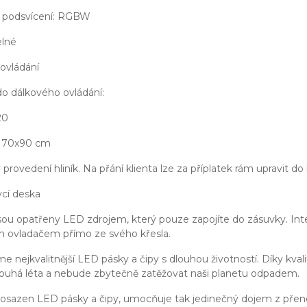
 podsvícení: RGBW
elné
ovládání
do dálkového ovládání:
20
 70x90 cm
provedení hliník. Na přání klienta lze za příplatek rám upravit do
ycí deska
sou opatřeny LED zdrojem, který pouze zapojíte do zásuvky. Int
 ovladačem přímo ze svého křesla.
e nejkvalitnější LED pásky a čipy s dlouhou životností. Díky kv
louhá léta a nebude zbytečně zatěžovat naši planetu odpadem.
 osazen LED pásky a čipy, umocňuje tak jedinečný dojem z přene