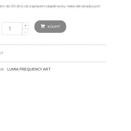
ní: do 30 dnů od zaplacení objednávky nebo dle skladových
+
KOUPIT
-
ET
IE:
LUMIA FREQUENCY ART