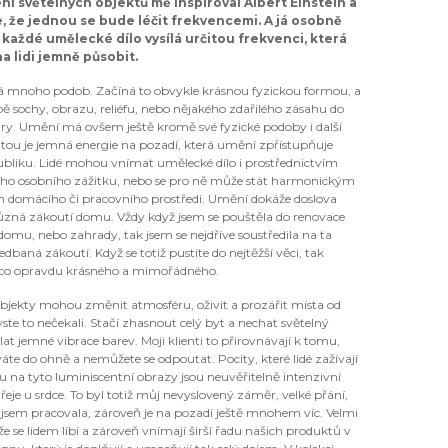
ení světelných objektů mě inspiroval Albert Einstein a
e, že jednou se bude léčit frekvencemi. A já osobně
e každé umělecké dílo vysílá určitou frekvenci, která
a lidi jemně působit.
mnoho podob. Začíná to obvykle krásnou fyzickou formou, a
ě sochy, obrazu, reliéfu, nebo nějakého zdařilého zásahu do
ury. Umění má ovšem ještě kromě své fyzické podoby i další
 tou je jemná energie na pozadí, která umění zpřístupňuje
ubliku. Lidé mohou vnímat umělecké dílo i prostřednictvím
ího osobního zážitku, nebo se pro ně může stát harmonickým
 domácího či pracovního prostředí. Umění dokáže doslova
 různá zákoutí domu. Vždy když jsem se pouštěla do renovace
omu, nebo zahrady, tak jsem se nejdříve soustředila na ta
edbaná zákoutí. Když se totiž pustíte do nejtěžší věci, tak
co opravdu krásného a mimořádného.
objekty mohou změnit atmosféru, oživit a prozářit místa od
ste to nečekali. Stačí zhasnout celý byt a nechat světelný
lat jemné vibrace barev. Moji klienti to přirovnávají k tomu,
váte do ohně a nemůžete se odpoutat. Pocity, které lidé zažívají
u na tyto luminiscentní obrazy jsou neuvěřitelně intenzivní
eje u srdce. To byl totiž můj nevyslovený záměr, velké přání,
 jsem pracovala, zároveň je na pozadí ještě mnohem víc. Velmi
že se lidem líbí a zároveň vnímají širší řadu našich produktů v