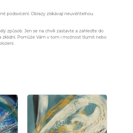
né podsvícení. Obrazy získávají neuvěřitelnou
ělý způsob. Jen se na chvíli zastavte a zahleďte do
í a zklidní. Pomůže Vám v tom i možnost tlumit nebo
ložení.