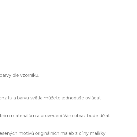
 barvy dle vzorníku.
enzitu a barvu světla můžete jednoduše ovládat
alitním materiálům a provedení Vám obraz bude dělat
sených motivů originálních maleb z dílny malířky