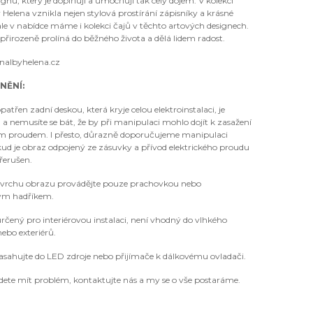
gnu, který je doplňují a umocňují tak celý dojem. V kolekci
 Helena vznikla nejen stylová prostírání zápisníky a krásné
le v nabídce máme i kolekci čajů v těchto artových designech.
 přirozeně prolíná do běžného života a dělá lidem radost.
nalbyhelena.cz
NĚNÍ:
patřen zadní deskou, která kryje celou elektroinstalaci, je
a nemusíte se bát, že by při manipulaci mohlo dojít k zasažení
ým proudem. I přesto, důrazně doporučujeme manipulaci
ud je obraz odpojený ze zásuvky a přívod elektrického proudu
přerušen.
ovrchu obrazu provádějte pouze prachovkou nebo
ým hadříkem.
rčený pro interiérovou instalaci, není vhodný do vlhkého
nebo exteriérů.
asahujte do LED zdroje nebo přijímače k dálkovému ovladači.
ete mít problém, kontaktujte nás a my se o vše postaráme.