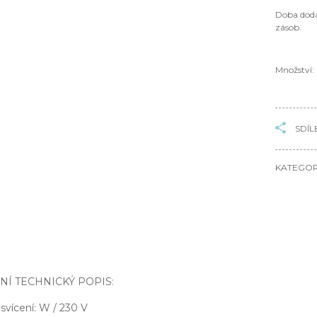
Doba dodá
zásob.
Množství:
SDÍL
KATEGOR
NÍ TECHNICKÝ POPIS:
vícení: W / 230 V