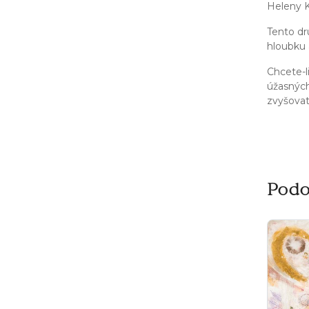
Heleny 
Tento dr
hloubku 
Chcete-l
úžasných
zvyšovat
Podo