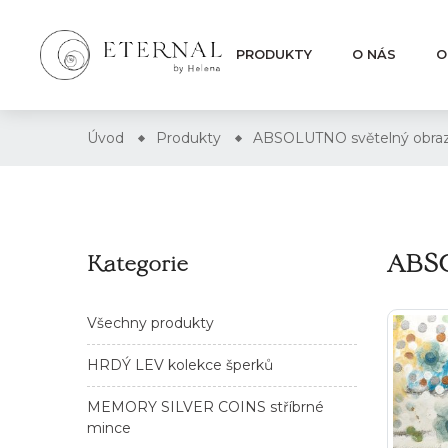
PRODUKTY
O NÁS
O
Úvod
Produkty
ABSOLUTNO světelný obra
ABSO
Kategorie
Všechny produkty
HRDÝ LEV kolekce šperků
MEMORY SILVER COINS stříbrné
mince