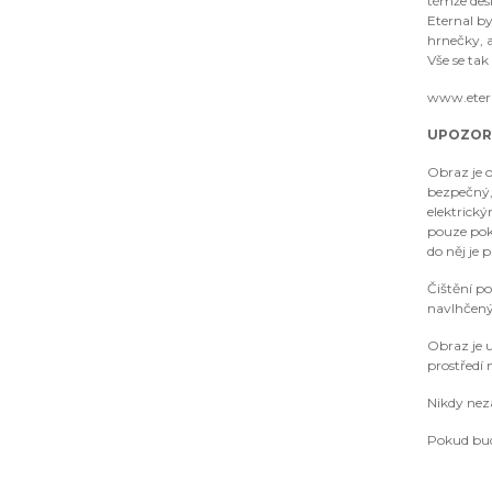
témže desi
Eternal by
hrnečky, a
Vše se tak
www.eter
UPOZOR
Obraz je o
bezpečný, 
elektrick
pouze pok
do něj je 
Čištění p
navlhčen
Obraz je u
prostředí 
Nikdy nez
Pokud bud