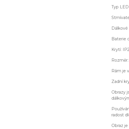
Typ LED
Stmívat
Dálkové 
Baterie 
Krytí: IP
Rozměr:
Rám je v 
Zadní kr
Obrazy j
dálkovým
Používám
radost d
Obraz je