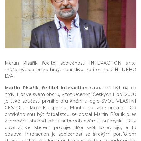
Martin Písařík, ředitel společnosti INTERACTION s.r.o.
může být po právu hrdý, není divu, že i on nosí HRDÉHO
LVA.
Martin Písařík, ředitel Interaction s.r.o.
má být na co
hrdý. Lídr ve svém oboru, vítěz Ocenění Českých Lídrů 2020
je také součástí prvního dílu knižní trilogie SVOU VLASTNÍ
CESTOU - Most k úspěchu. Mnohé na sebe prozradil. Od
dětského snu být fotbalistou se dostal Martin Písařík přes
zahraniční obchod až k automobilovému průmyslu. Díky
odvětví, ve kterém pracuje, dělá svět barevnější, a to
doslova. Interaction je společnost se širokým portfoliem
služeb, jejichž základem jsou lakovací materiály, příslušenství