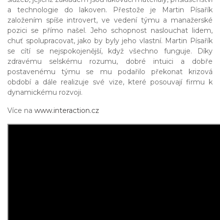
a technologie do lakoven. Přestože je Martin Písařík
založením spíše introvert, ve vedení týmu a manažerské
pozici se přímo našel. Jeho schopnost naslouchat lidem,
chuť spolupracovat, jako by byly jeho vlastní. Martin Písařík
se cítí se nejspokojenější, když všechno funguje. Díky
zdravému selskému rozumu, dobré intuici a dobře
postavenému týmu se mu podařilo překonat krizová
období a dále realizuje své vize, které posouvají firmu k
dynamickému rozvoji.
Více na
www.interaction.cz