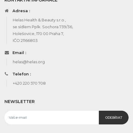
Adresa :
Helas Health & Beauty s.r.o.,
se sídlem Pplk. Sochora 739/36,
Holešovice, 170 00 Praha 7,
IČO 21166803
Email :
helas@helas.org
Telefon :
+420 220 570 708
NEWSLETTER
ODEBÍRAT