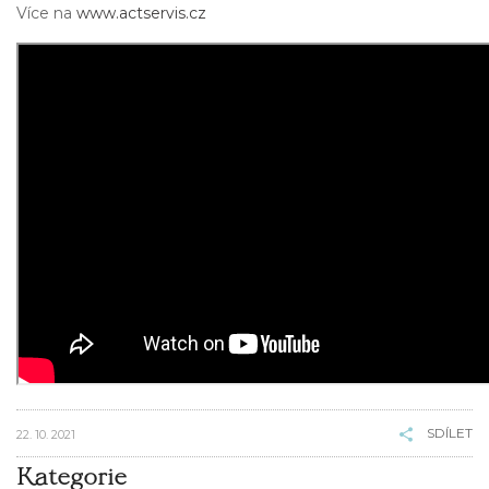
Více na
www.actservis.cz
SDÍLET
22. 10. 2021
Kategorie