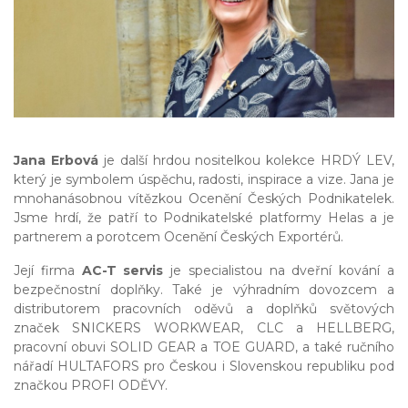
Jana Erbová
je další hrdou nositelkou kolekce HRDÝ LEV,
který je symbolem úspěchu, radosti, inspirace a vize. Jana je
mnohanásobnou vítězkou Ocenění Českých Podnikatelek.
Jsme hrdí, že patří to Podnikatelské platformy Helas a je
partnerem a porotcem Ocenění Českých Exportérů.
Její firma
AC-T servis
je specialistou na dveřní kování a
bezpečnostní doplňky. Také je výhradním dovozcem a
distributorem pracovních oděvů a doplňků světových
značek SNICKERS WORKWEAR, CLC a HELLBERG,
pracovní obuvi SOLID GEAR a TOE GUARD, a také ručního
nářadí HULTAFORS pro Českou i Slovenskou republiku pod
značkou PROFI ODĚVY.