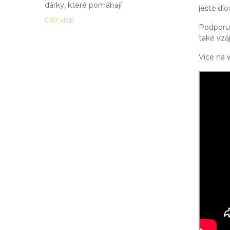
dárky, které pomáhají
ještě dlo
ČÍST VÍCE
Podporuj
také vzá
Více na