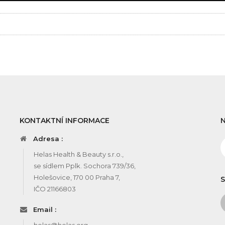
KONTAKTNÍ INFORMACE
Adresa :
Helas Health & Beauty s.r.o.,
se sídlem Pplk. Sochora 739/36,
Holešovice, 170 00 Praha 7,
S
IČO 21166803
Email :