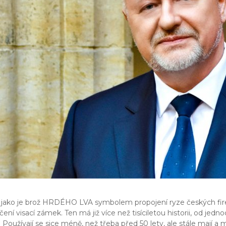
, jako je brož HRDÉHO LVA symbolem propojení ryze českých fi
ení visací zámek. Ten má již více než tisíciletou historii, od je
. Používají se sice méně, než třeba před 50 lety, ale stále mají 