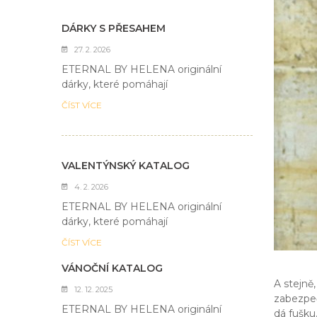
DÁRKY S PŘESAHEM
27. 2. 2026
ETERNAL BY HELENA originální
dárky, které pomáhají
ČÍST VÍCE
VALENTÝNSKÝ KATALOG
4. 2. 2026
ETERNAL BY HELENA originální
dárky, které pomáhají
ČÍST VÍCE
VÁNOČNÍ KATALOG
A stejně
12. 12. 2025
zabezpeč
ETERNAL BY HELENA originální
dá fušku