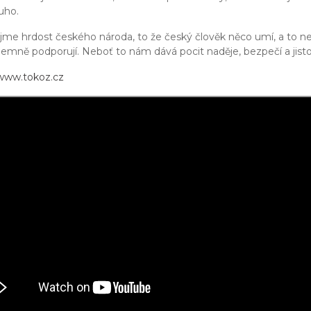
uho.
me hrdost českého národa, to že český člověk něco umí, a to neje
jemně podporují. Neboť to nám dává pocit naděje, bezpečí a jisto
www.tokoz.cz