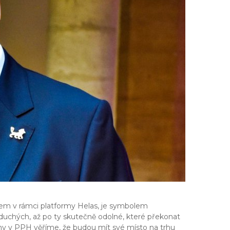
rem v rámci platformy Helas, je symbolem
dnoduchých, až po ty skutečně odolné, které překonat
a my v PPH věříme, že budou mít své místo na trhu