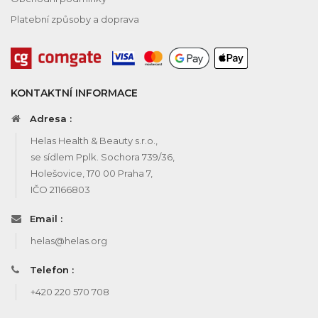
Platební způsoby a doprava
KONTAKTNÍ INFORMACE
Adresa :
Helas Health & Beauty s.r.o.,
se sídlem Pplk. Sochora 739/36,
Holešovice, 170 00 Praha 7,
IČO 21166803
Email :
helas@helas.org
Telefon :
+420 220 570 708