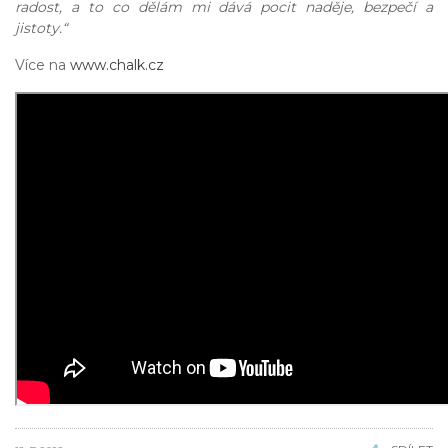
radost, a to co dělám mi dává pocit naděje, bezpečí a
jistoty.“
Více na
www.chalk.cz