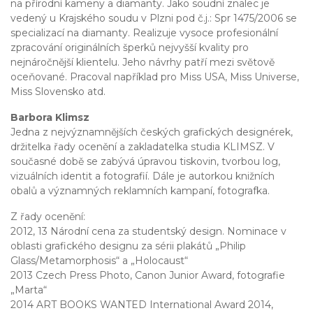
na přírodní kameny a diamanty. Jako soudní znalec je
vedený u Krajského soudu v Plzni pod č.j.: Spr 1475/2006 se
specializací na diamanty. Realizuje vysoce profesionální
zpracování originálních šperků nejvyšší kvality pro
nejnáročnější klientelu. Jeho návrhy patří mezi světově
oceňované. Pracoval například pro Miss USA, Miss Universe,
Miss Slovensko atd.
Barbora Klimsz
Jedna z nejvýznamnějších českých grafických designérek,
držitelka řady ocenění a zakladatelka studia KLIMSZ. V
současné době se zabývá úpravou tiskovin, tvorbou log,
vizuálních identit a fotografií. Dále je autorkou knižních
obalů a významných reklamních kampaní, fotografka.
Z řady ocenění:
2012, 13 Národní cena za studentský design. Nominace v
oblasti grafického designu za sérii plakátů „Philip
Glass/Metamorphosis“ a „Holocaust“
2013 Czech Press Photo, Canon Junior Award, fotografie
„Marta“
2014 ART BOOKS WANTED International Award 2014,