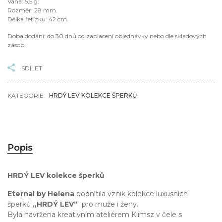
Váha: 5,5 g.
Rozměr: 28 mm.
Délka řetízku: 42 cm.
Doba dodání: do 30 dnů od zaplacení objednávky nebo dle skladových
zásob.
SDÍLET
KATEGORIE:
HRDÝ LEV KOLEKCE ŠPERKŮ
Popis
HRDÝ LEV kolekce šperků
Eternal by Helena
podnítila vznik kolekce luxusních
šperků
„HRDÝ LEV“
pro muže i ženy.
Byla navržena kreativním ateliérem Klimsz v čele s