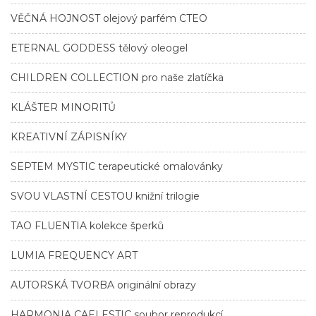
VĚČNÁ HOJNOST olejový parfém CTEO
ETERNAL GODDESS tělový oleogel
CHILDREN COLLECTION pro naše zlatíčka
KLÁŠTER MINORITŮ
KREATIVNÍ ZÁPISNÍKY
SEPTEM MYSTIC terapeutické omalovánky
SVOU VLASTNÍ CESTOU knižní trilogie
TAO FLUENTIA kolekce šperků
LUMIA FREQUENCY ART
AUTORSKÁ TVORBA originální obrazy
HARMONIA CAELESTIC soubor reprodukcí