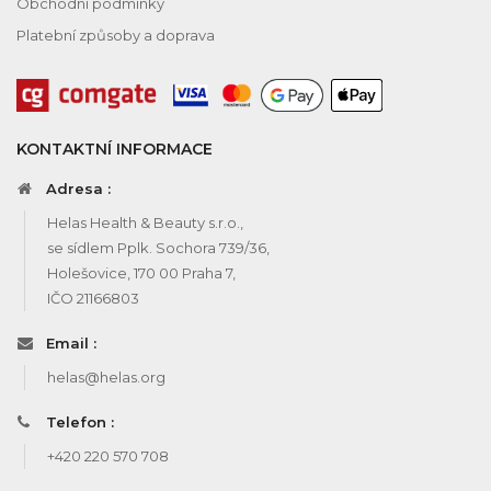
Obchodní podmínky
Platební způsoby a doprava
KONTAKTNÍ INFORMACE
Adresa :
Helas Health & Beauty s.r.o.,
se sídlem Pplk. Sochora 739/36,
Holešovice, 170 00 Praha 7,
IČO 21166803
Email :
helas@helas.org
Telefon :
+420 220 570 708