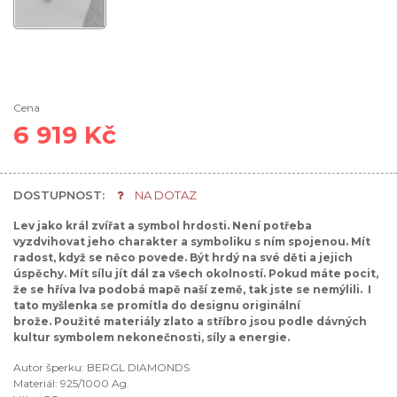
Cena
6 919 Kč
DOSTUPNOST:
NA DOTAZ
Lev jako král zvířat a symbol hrdosti. Není potřeba
vyzdvihovat jeho charakter a symboliku s ním spojenou. Mít
radost, když se něco povede. Být hrdý na své děti a jejich
úspěchy. Mít sílu jít dál za všech okolností. Pokud máte pocit,
že se hříva lva podobá mapě naší země, tak jste se nemýlili. I
tato myšlenka se promítla do designu originální
brože.
Použité materiály zlato a stříbro jsou podle dávných
kultur symbolem nekonečnosti, síly a energie.
Autor šperku: BERGL DIAMONDS
Materiál: 925/1000 Ag.