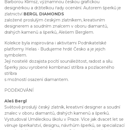
Barborou Klimsz, významnou českou grafickou
designérkou a držitelkou řady ocenění. Autorem šperků je
zlatnictví
BERGL DIAMONDS
založené proslulým českým zlatníkem, kreativním
designerem a soudním znalcem v oboru diamantů,
drahých kamenů a šperků, Alešem Berglem.
Kolekce byla inspirována i aktivitami Podnikatelské
platformy Helas - Budujeme hrdé Česko a je jejich
symbolem.
Její nositelé dozajista pocítí sounáležitost, radost a sílu.
Šperky jsou vyrobené kombinací stříbra a pozlaceného
stříbra
s možností osazení diamantem.
PODĚKOVÁNÍ
Aleš Bergl
Světově proslulý český zlatník, kreativní designer a soudní
znalec v oboru diamantů, drahých kamenů a šperků.
Vystudoval Uměleckou školu v Praze. Více jak dvacet let se
věnuje šperkařství, designu, návrhům šperků, se specializací