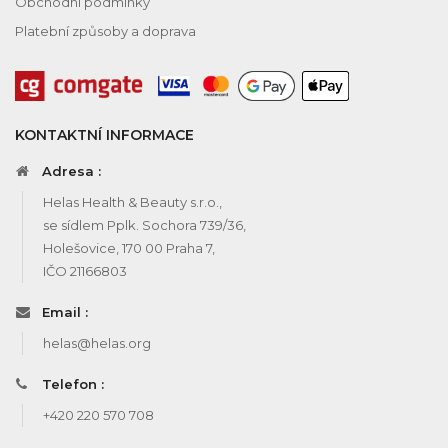
Obchodní podmínky
Platební způsoby a doprava
KONTAKTNÍ INFORMACE
Adresa :
Helas Health & Beauty s.r.o.,
se sídlem Pplk. Sochora 739/36,
Holešovice, 170 00 Praha 7,
IČO 21166803
Email :
helas@helas.org
Telefon :
+420 220 570 708