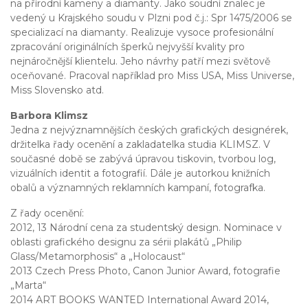
na přírodní kameny a diamanty. Jako soudní znalec je
vedený u Krajského soudu v Plzni pod č.j.: Spr 1475/2006 se
specializací na diamanty. Realizuje vysoce profesionální
zpracování originálních šperků nejvyšší kvality pro
nejnáročnější klientelu. Jeho návrhy patří mezi světově
oceňované. Pracoval například pro Miss USA, Miss Universe,
Miss Slovensko atd.
Barbora Klimsz
Jedna z nejvýznamnějších českých grafických designérek,
držitelka řady ocenění a zakladatelka studia KLIMSZ. V
současné době se zabývá úpravou tiskovin, tvorbou log,
vizuálních identit a fotografií. Dále je autorkou knižních
obalů a významných reklamních kampaní, fotografka.
Z řady ocenění:
2012, 13 Národní cena za studentský design. Nominace v
oblasti grafického designu za sérii plakátů „Philip
Glass/Metamorphosis“ a „Holocaust“
2013 Czech Press Photo, Canon Junior Award, fotografie
„Marta“
2014 ART BOOKS WANTED International Award 2014,