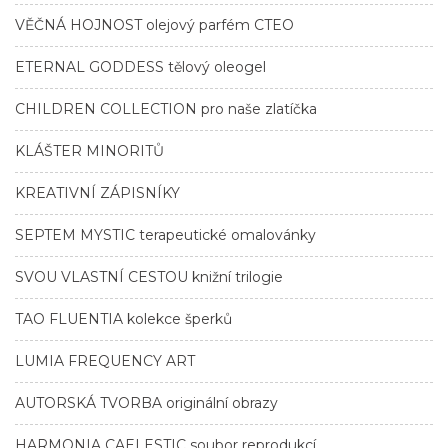
VĚČNÁ HOJNOST olejový parfém CTEO
ETERNAL GODDESS tělový oleogel
CHILDREN COLLECTION pro naše zlatíčka
KLÁŠTER MINORITŮ
KREATIVNÍ ZÁPISNÍKY
SEPTEM MYSTIC terapeutické omalovánky
SVOU VLASTNÍ CESTOU knižní trilogie
TAO FLUENTIA kolekce šperků
LUMIA FREQUENCY ART
AUTORSKÁ TVORBA originální obrazy
HARMONIA CAELESTIC soubor reprodukcí