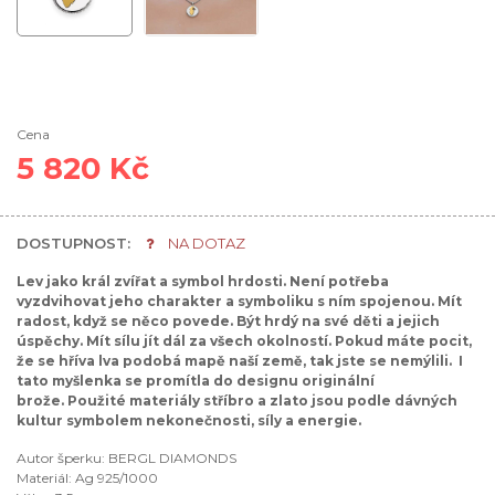
Cena
5 820 Kč
DOSTUPNOST:
NA DOTAZ
Lev jako král zvířat a symbol hrdosti. Není potřeba
vyzdvihovat jeho charakter a symboliku s ním spojenou. Mít
radost, když se něco povede. Být hrdý na své děti a jejich
úspěchy. Mít sílu jít dál za všech okolností. Pokud máte pocit,
že se hříva lva podobá mapě naší země, tak jste se nemýlili. I
tato myšlenka se promítla do designu originální
brože.
Použité materiály stříbro a zlato jsou podle dávných
kultur symbolem nekonečnosti, síly a energie.
Autor šperku: BERGL DIAMONDS
Materiál: Ag 925/1000