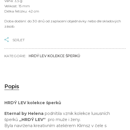
Váha: 3,5 g
Velikost: 15 mm
Délka řetízku: 42 cm
Doba dodání: do 30 dnů od zaplacení objednávky nebo dle skladových
zásob.
SDÍLET
KATEGORIE:
HRDÝ LEV KOLEKCE ŠPERKŮ
Popis
HRDÝ LEV kolekce šperků
Eternal by Helena
podnítila vznik kolekce luxusních
šperků
„HRDÝ LEV“
pro muže i ženy.
Byla navržena kreativním ateliérem Klimsz v čele s