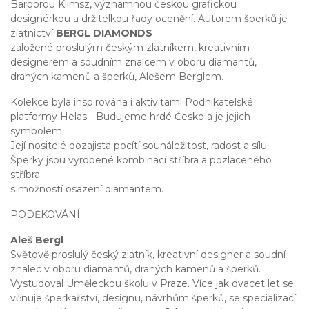
Barborou Klimsz, významnou českou grafickou
designérkou a držitelkou řady ocenění. Autorem šperků je
zlatnictví
BERGL DIAMONDS
založené proslulým českým zlatníkem, kreativním
designerem a soudním znalcem v oboru diamantů,
drahých kamenů a šperků, Alešem Berglem.
Kolekce byla inspirována i aktivitami Podnikatelské
platformy Helas - Budujeme hrdé Česko a je jejich
symbolem.
Její nositelé dozajista pocítí sounáležitost, radost a sílu.
Šperky jsou vyrobené kombinací stříbra a pozlaceného
stříbra
s možností osazení diamantem.
PODĚKOVÁNÍ
Aleš Bergl
Světově proslulý český zlatník, kreativní designer a soudní
znalec v oboru diamantů, drahých kamenů a šperků.
Vystudoval Uměleckou školu v Praze. Více jak dvacet let se
věnuje šperkařství, designu, návrhům šperků, se specializací