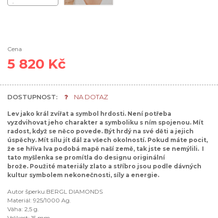
Cena
5 820 Kč
DOSTUPNOST:
NA DOTAZ
Lev jako král zvířat a symbol hrdosti. Není potřeba
vyzdvihovat jeho charakter a symboliku s ním spojenou. Mít
radost, když se něco povede. Být hrdý na své děti a jejich
úspěchy. Mít sílu jít dál za všech okolností. Pokud máte pocit,
že se hříva lva podobá mapě naší země, tak jste se nemýlili. I
tato myšlenka se promítla do designu originální
brože.
Použité materiály zlato a stříbro jsou podle dávných
kultur symbolem nekonečnosti, síly a energie.
Autor šperku:BERGL DIAMONDS
Materiál: 925/1000 Ag.
Váha: 2,5 g.
Velikost: 15 mm.