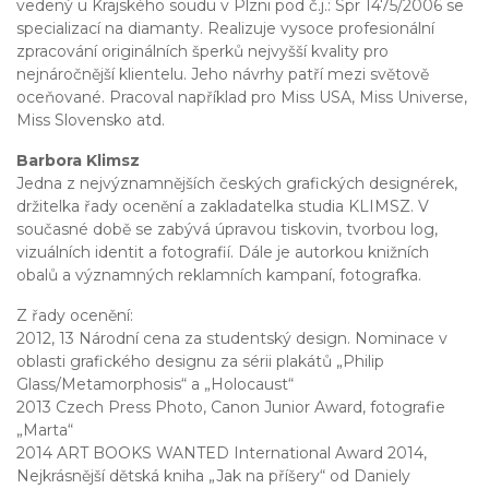
vedený u Krajského soudu v Plzni pod č.j.: Spr 1475/2006 se
specializací na diamanty. Realizuje vysoce profesionální
zpracování originálních šperků nejvyšší kvality pro
nejnáročnější klientelu. Jeho návrhy patří mezi světově
oceňované. Pracoval například pro Miss USA, Miss Universe,
Miss Slovensko atd.
Barbora Klimsz
Jedna z nejvýznamnějších českých grafických designérek,
držitelka řady ocenění a zakladatelka studia KLIMSZ. V
současné době se zabývá úpravou tiskovin, tvorbou log,
vizuálních identit a fotografií. Dále je autorkou knižních
obalů a významných reklamních kampaní, fotografka.
Z řady ocenění:
2012, 13 Národní cena za studentský design. Nominace v
oblasti grafického designu za sérii plakátů „Philip
Glass/Metamorphosis“ a „Holocaust“
2013 Czech Press Photo, Canon Junior Award, fotografie
„Marta“
2014 ART BOOKS WANTED International Award 2014,
Nejkrásnější dětská kniha „Jak na příšery“ od Daniely