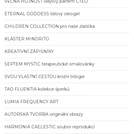
VĚČNÁ HOJNOST olejový parfém CTEO
ETERNAL GODDESS tělový oleogel
CHILDREN COLLECTION pro naše zlatíčka
KLÁŠTER MINORITŮ
KREATIVNÍ ZÁPISNÍKY
SEPTEM MYSTIC terapeutické omalovánky
SVOU VLASTNÍ CESTOU knižní trilogie
TAO FLUENTIA kolekce šperků
LUMIA FREQUENCY ART
AUTORSKÁ TVORBA originální obrazy
HARMONIA CAELESTIC soubor reprodukcí