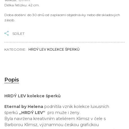
Délka řetízku: 42 cm.
Doba dodání: do 30 dnů od zaplacení objednávky nebo dle skladových
zásob.
SDÍLET
KATEGORIE:
HRDÝ LEV KOLEKCE ŠPERKŮ
Popis
HRDÝ LEV kolekce šperků
Eternal by Helena
podnítila vznik kolekce luxusních
šperků
„HRDÝ LEV“
pro muže i ženy.
Byla navržena kreativním ateliérem Klimsz v čele s
Barborou Klimsz, významnou českou grafickou