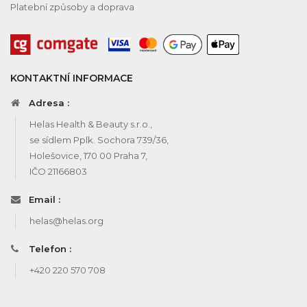
Platební způsoby a doprava
KONTAKTNÍ INFORMACE
Adresa :
Helas Health & Beauty s.r.o.,
se sídlem Pplk. Sochora 739/36,
Holešovice, 170 00 Praha 7,
IČO 21166803
Email :
helas@helas.org
Telefon :
+420 220 570 708