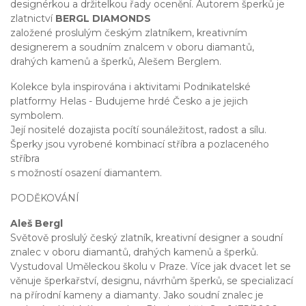
designérkou a držitelkou řady ocenění. Autorem šperků je
zlatnictví
BERGL DIAMONDS
založené proslulým českým zlatníkem, kreativním
designerem a soudním znalcem v oboru diamantů,
drahých kamenů a šperků, Alešem Berglem.
Kolekce byla inspirována i aktivitami Podnikatelské
platformy Helas - Budujeme hrdé Česko a je jejich
symbolem.
Její nositelé dozajista pocítí sounáležitost, radost a sílu.
Šperky jsou vyrobené kombinací stříbra a pozlaceného
stříbra
s možností osazení diamantem.
PODĚKOVÁNÍ
Aleš Bergl
Světově proslulý český zlatník, kreativní designer a soudní
znalec v oboru diamantů, drahých kamenů a šperků.
Vystudoval Uměleckou školu v Praze. Více jak dvacet let se
věnuje šperkařství, designu, návrhům šperků, se specializací
na přírodní kameny a diamanty. Jako soudní znalec je