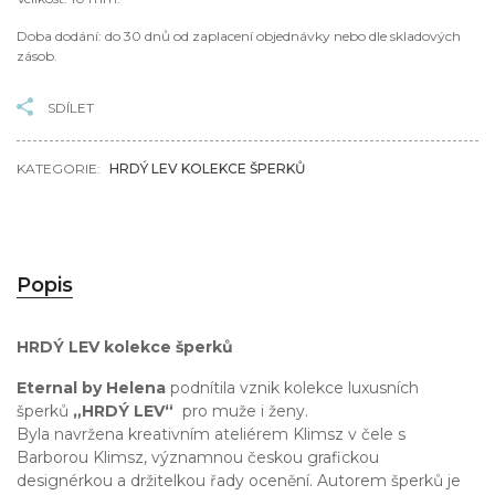
Doba dodání: do 30 dnů od zaplacení objednávky nebo dle skladových
zásob.
SDÍLET
KATEGORIE:
HRDÝ LEV KOLEKCE ŠPERKŮ
Popis
HRDÝ LEV kolekce šperků
Eternal by Helena
podnítila vznik kolekce luxusních
šperků
„HRDÝ LEV“
pro muže i ženy.
Byla navržena kreativním ateliérem Klimsz v čele s
Barborou Klimsz, významnou českou grafickou
designérkou a držitelkou řady ocenění. Autorem šperků je