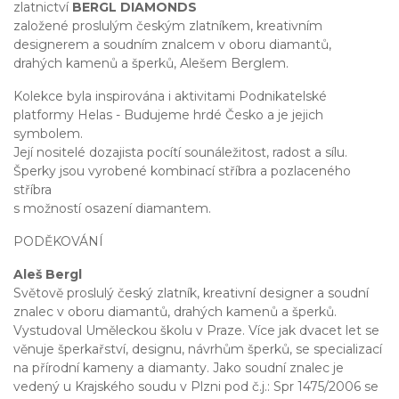
zlatnictví
BERGL DIAMONDS
založené proslulým českým zlatníkem, kreativním
designerem a soudním znalcem v oboru diamantů,
drahých kamenů a šperků, Alešem Berglem.
Kolekce byla inspirována i aktivitami Podnikatelské
platformy Helas - Budujeme hrdé Česko a je jejich
symbolem.
Její nositelé dozajista pocítí sounáležitost, radost a sílu.
Šperky jsou vyrobené kombinací stříbra a pozlaceného
stříbra
s možností osazení diamantem.
PODĚKOVÁNÍ
Aleš Bergl
Světově proslulý český zlatník, kreativní designer a soudní
znalec v oboru diamantů, drahých kamenů a šperků.
Vystudoval Uměleckou školu v Praze. Více jak dvacet let se
věnuje šperkařství, designu, návrhům šperků, se specializací
na přírodní kameny a diamanty. Jako soudní znalec je
vedený u Krajského soudu v Plzni pod č.j.: Spr 1475/2006 se