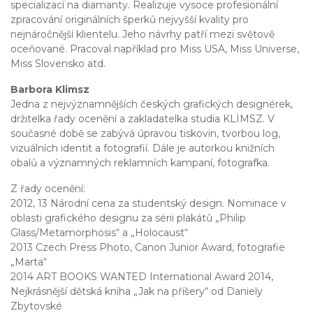
specializací na diamanty. Realizuje vysoce profesionální
zpracování originálních šperků nejvyšší kvality pro
nejnáročnější klientelu. Jeho návrhy patří mezi světově
oceňované. Pracoval například pro Miss USA, Miss Universe,
Miss Slovensko atd.
Barbora Klimsz
Jedna z nejvýznamnějších českých grafických designérek,
držitelka řady ocenění a zakladatelka studia KLIMSZ. V
současné době se zabývá úpravou tiskovin, tvorbou log,
vizuálních identit a fotografií. Dále je autorkou knižních
obalů a významných reklamních kampaní, fotografka.
Z řady ocenění:
2012, 13 Národní cena za studentský design. Nominace v
oblasti grafického designu za sérii plakátů „Philip
Glass/Metamorphosis“ a „Holocaust“
2013 Czech Press Photo, Canon Junior Award, fotografie
„Marta“
2014 ART BOOKS WANTED International Award 2014,
Nejkrásnější dětská kniha „Jak na příšery“ od Daniely
Zbytovské