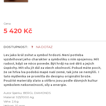
Cena
5 420 Kč
DOSTUPNOST:
NA DOTAZ
Lev jako král zvířat a symbol hrdosti. Není potřeba
vyzdvihovat jeho charakter a symboliku s ním spojenou. Mít
radost, když se něco povede. Být hrdý na své děti a jejich
úspěchy. Mít sílu jít dál za všech okolností. Pokud máte pocit,
že se hříva lva podobá mapě naší země, tak jste se nemýlili. I
tato myšlenka se promítla do designu originální brože.
Použité materiály zlato a stříbro jsou podle dávných kultur
symbolem nekonečnosti, síly a energie.
Autor šperku: BERGL DIAMONDS
Materiál: 925/1000 Ag.
Váha: 2,6 g.
Velikost: 10 mm.