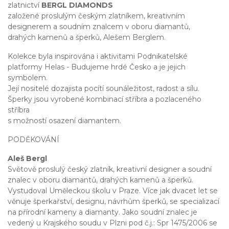
zlatnictví
BERGL DIAMONDS
založené proslulým českým zlatníkem, kreativním
designerem a soudním znalcem v oboru diamantů,
drahých kamenů a šperků, Alešem Berglem.
Kolekce byla inspirována i aktivitami Podnikatelské
platformy Helas - Budujeme hrdé Česko a je jejich
symbolem.
Její nositelé dozajista pocítí sounáležitost, radost a sílu.
Šperky jsou vyrobené kombinací stříbra a pozlaceného
stříbra
s možností osazení diamantem.
PODĚKOVÁNÍ
Aleš Bergl
Světově proslulý český zlatník, kreativní designer a soudní
znalec v oboru diamantů, drahých kamenů a šperků.
Vystudoval Uměleckou školu v Praze. Více jak dvacet let se
věnuje šperkařství, designu, návrhům šperků, se specializací
na přírodní kameny a diamanty. Jako soudní znalec je
vedený u Krajského soudu v Plzni pod č.j.: Spr 1475/2006 se