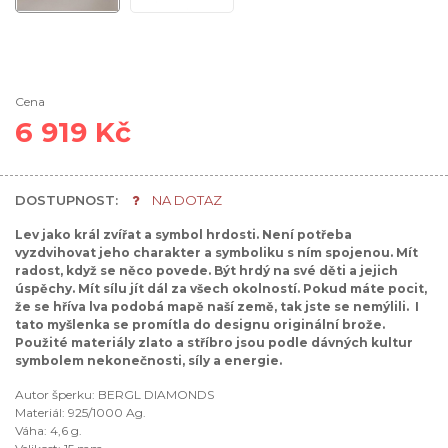
Cena
6 919 Kč
DOSTUPNOST:
NA DOTAZ
Lev jako král zvířat a symbol hrdosti. Není potřeba
vyzdvihovat jeho charakter a symboliku s ním spojenou. Mít
radost, když se něco povede. Být hrdý na své děti a jejich
úspěchy. Mít sílu jít dál za všech okolností. Pokud máte pocit,
že se hříva lva podobá mapě naší země, tak jste se nemýlili. I
tato myšlenka se promítla do designu originální brože.
Použité materiály zlato a stříbro jsou podle dávných kultur
symbolem nekonečnosti, síly a energie.
Autor šperku: BERGL DIAMONDS
Materiál: 925/1000 Ag.
Váha: 4,6 g.