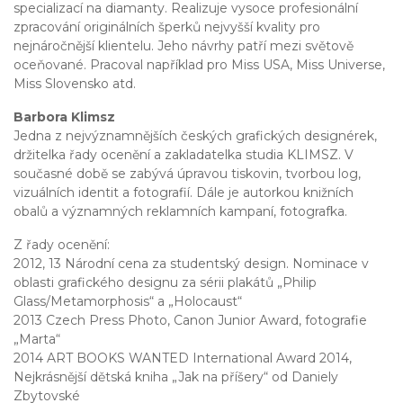
specializací na diamanty. Realizuje vysoce profesionální
zpracování originálních šperků nejvyšší kvality pro
nejnáročnější klientelu. Jeho návrhy patří mezi světově
oceňované. Pracoval například pro Miss USA, Miss Universe,
Miss Slovensko atd.
Barbora Klimsz
Jedna z nejvýznamnějších českých grafických designérek,
držitelka řady ocenění a zakladatelka studia KLIMSZ. V
současné době se zabývá úpravou tiskovin, tvorbou log,
vizuálních identit a fotografií. Dále je autorkou knižních
obalů a významných reklamních kampaní, fotografka.
Z řady ocenění:
2012, 13 Národní cena za studentský design. Nominace v
oblasti grafického designu za sérii plakátů „Philip
Glass/Metamorphosis“ a „Holocaust“
2013 Czech Press Photo, Canon Junior Award, fotografie
„Marta“
2014 ART BOOKS WANTED International Award 2014,
Nejkrásnější dětská kniha „Jak na příšery“ od Daniely
Zbytovské