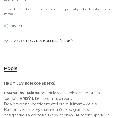
Velikost: 15 mm.
Doba dodání: do 30 dnů od zaplacení objednávky nebo dle skladových
zásob.
SDÍLET
KATEGORIE:
HRDÝ LEV KOLEKCE ŠPERKŮ
Popis
HRDÝ LEV kolekce šperků
Eternal by Helena
podnítila vznik kolekce luxusních
šperků
„HRDÝ LEV“
pro muže i ženy.
Byla navržena kreativním ateliérem Klimsz v čele s
Barborou Klimsz, významnou českou grafickou
designérkou a držitelkou řady ocenění. Autorem šperků je