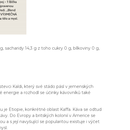
, sacharidy 14,3 g z toho cukry 0 g, bílkoviny 0 g,
tevci Kaldi, který své stádo pásl v jemenských
lné energie a rozhodl se účinky kávovníků také
ku je Etiopie, konkrétně oblast Kaffa. Káva se odtud
 kávy. Do Evropy a britských kolonií v Americe se
 a s její navyšující se popularitou existuje i výčet
ysl.