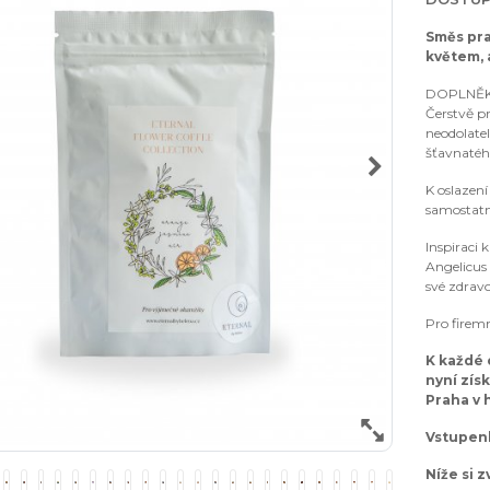
Směs pr
květem,
DOPLNĚK
Čerstvě pr
neodolate
šťavnaté
K oslazen
samostat
Inspiraci
Angelicus 
své zdrav
Pro firemn
K každé
nyní zís
Praha v 
Vstupenk
Níže si 