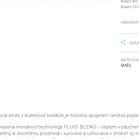
Balení 80
Balení 120
VARIANTA
SDÍL
KATEGOR
SMĚS
ová směs z květinové kolekce je tvořena spojením čerstvě praž
pražena inovativní technologií FLUID BLEND – teplým vzduchem.
 šetrný k životnímu prostředí i surovině a uchovává v zrnech ty n