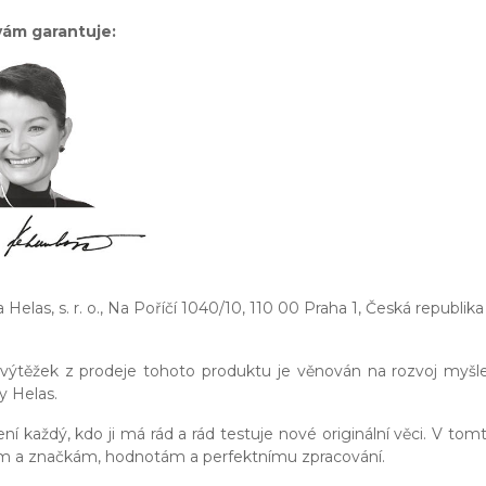
 vám garantuje:
Helas, s. r. o., Na Poříčí 1040/10, 110 00 Praha 1, Česká republika
výtěžek z prodeje tohoto produktu je věnován na rozvoj myšl
y Helas.
ní každý, kdo ji má rád a rád testuje nové originální věci. V tom
m a značkám, hodnotám a perfektnímu zpracování.