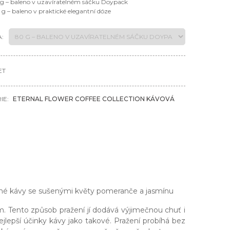
 g – baleno v uzavíratelném sáčku Doypack
 g – baleno v praktické elegantní dóze
:
ET
IE:
ETERNAL FLOWER COFFEE COLLECTION KÁVOVÁ
ené kávy se sušenými květy pomeranče a jasmínu
 Tento způsob pražení jí dodává výjimečnou chuť i
ejlepší účinky kávy jako takové. Pražení probíhá bez