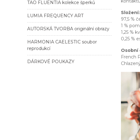
kontaktu
TAO FLUENTIA kolekce šperků
Složení:
LUMIA FREQUENCY ART
97,5 % č
1 % pom
AUTORSKÁ TVORBA originální obrazy
1,25 % k
0,25 % e
HARMONIA CAELESTIC soubor
reprodukcí
Osobní 
French Pr
DÁRKOVÉ POUKAZY
Chlazený