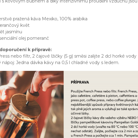
 s kovovým bubnem a díky intenzivnímu proudění vzduchu jsou 
erstvě pražená káva Mexiko, 100% arabika
erančový květ
vět jasmínu
senciální olej pomeranč
doporučení k přípravě:
ess nebo filtr, 2 čajové lžičky (5 g) směsi zalijte 2 dcl horké vod
 nápoj: Jedna dávka kávy na 0,5 l chladné vody s ledem.