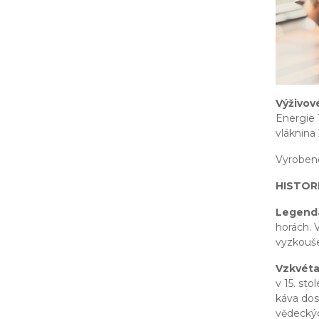
Výživov
Energie 
vláknina 
Vyrobeno
HISTOR
Legenda
horách. 
vyzkouše
Vzkvétaj
v 15. sto
káva dost
vědeckýc