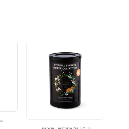
er
Orange Jasmine Air 120 g