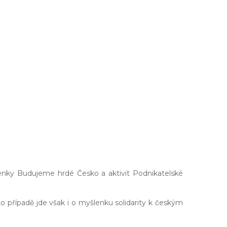
enky Budujeme hrdé Česko a aktivit Podnikatelské
to případě jde však i o myšlenku solidarity k českým