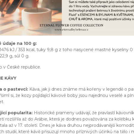
é údaje na 100 g:
1476 kJ / 353 kcal, tuky 9,8 g z toho nasycené mastné kyseliny 0 g
22,9 g, sůl 0 g.
 v České republice.
IE KÁVY
 o pastevci:
Káva, jak ji dnes známe má kořeny v legendě o pas
Všiml si, že kozy pojídající kávové boby jsou najednou veselé a p
t.
ící popularita:
Historické prameny udávají, že pravlastí kávovní
letí rozšířila až do Arábie, která je dodnes považována za kolébku
ala až v 17. století. Dnes je káva druhou nejprodávanější komoditou
h studií, které kávě přisuzují mnoho příznivých účinků na tělo i m