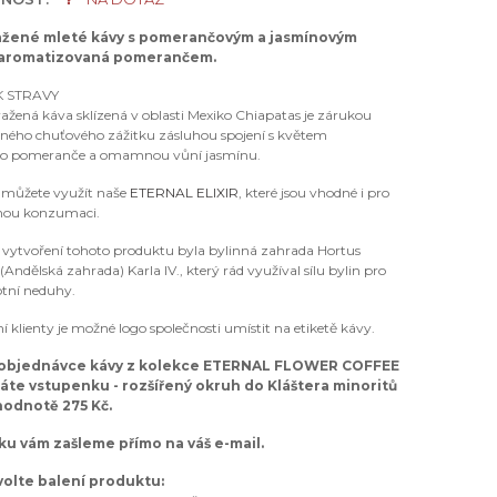
ažené mleté kávy s pomerančovým a jasmínovým
 aromatizovaná pomerančem.
 STRAVY
ažená káva sklízená v oblasti Mexiko Chiapatas je zárukou
lného chuťového zážitku zásluhou spojení s květem
ho pomeranče a omamnou vůní jasmínu.
í můžete využít naše
ETERNAL ELIXIR
, které jsou vhodné i pro
nou konzumaci.
 k vytvoření tohoto produktu byla bylinná zahrada Hortus
(Andělská zahrada) Karla IV., který rád využíval sílu bylin pro
otní neduhy.
í klienty je možné logo společnosti umístit na etiketě kávy.
 objednávce kávy z kolekce ETERNAL FLOWER COFFEE
káte vstupenku - rozšířený okruh do Kláštera minoritů
hodnotě 275 Kč.
u vám zašleme přímo na váš e-mail.
zvolte balení produktu: