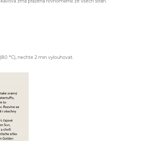
kávová zrna pražena rovnoměrně ze všech stran.
y (80 °C), nechte 2 min vylouhovat.