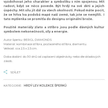
vyzdvihovat jeho charakter a symboliku s ním spojenou. Mít
radost, když se něco povede. Být hrdý na své děti a jejich
úspěchy. Mít sílu jít dál za všech okolností. Pokud máte pocit,
že se hříva lva podobá mapě naší země, tak jste se nemýlili. I
tato myšlenka se promítla do designu originální brože.
Použité materiály zlato a stříbro jsou podle dávných kultur
symbolem nekonečnosti, síly a energie.
Autor šperku: BERGL DIAMONDS
Materiál: kombinace stříbra, pozlaceného stříbra, diamantu.
Velikost: cca 2,5 x 2,5 cm.
Doba dodání: do 30 dnů od zaplacení objednávky nebo dle skladových
zásob.
SDÍLET
KATEGORIE:
HRDÝ LEV KOLEKCE ŠPERKŮ