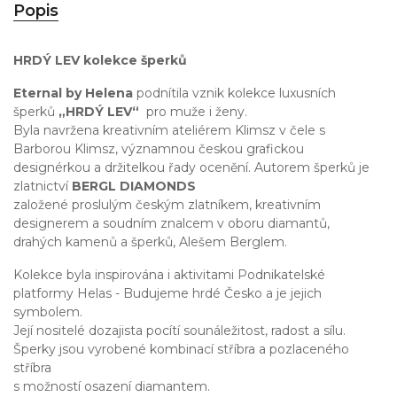
Popis
HRDÝ LEV kolekce šperků
Eternal by Helena
podnítila vznik kolekce luxusních
šperků
„HRDÝ LEV“
pro muže i ženy.
Byla navržena kreativním ateliérem Klimsz v čele s
Barborou Klimsz, významnou českou grafickou
designérkou a držitelkou řady ocenění. Autorem šperků je
zlatnictví
BERGL DIAMONDS
založené proslulým českým zlatníkem, kreativním
designerem a soudním znalcem v oboru diamantů,
drahých kamenů a šperků, Alešem Berglem.
Kolekce byla inspirována i aktivitami Podnikatelské
platformy Helas - Budujeme hrdé Česko a je jejich
symbolem.
Její nositelé dozajista pocítí sounáležitost, radost a sílu.
Šperky jsou vyrobené kombinací stříbra a pozlaceného
stříbra
s možností osazení diamantem.