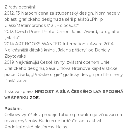
Z řady ocenění:
2012, 13 Národní cena za studentský design. Nominace v
oblasti grafického designu za sérii plakátů „Philip
Glass/Metamorphosis“ a „Holocaust“
2013 Czech Press Photo, Canon Junior Award, fotografie
„Marta“
2014 ART BOOKS WANTED International Award 2014,
Nejkrásnější dětská kniha „Jak na příšery“ od Daniely
Zbytovské
2019 Nejkrásnější České knihy: zvláštní ocenění Unie
Grafického designu, Saša Uhlová Hrdinové kapitalistické
práce, Grada, „Pražské orgie“ grafický design pro film Ireny
Pavláskové
Tisková zpráva
HRDOST A SÍLA ČESKÉHO LVA SPOJENÁ
VE ŠPERKU
ZDE
.
Poslání:
Celkový výtěžek z prodeje tohoto produktu je věnován na
rozvoj myšlenky Budujeme hrdé Česko a aktivit
Podnikatelské platformy Helas.