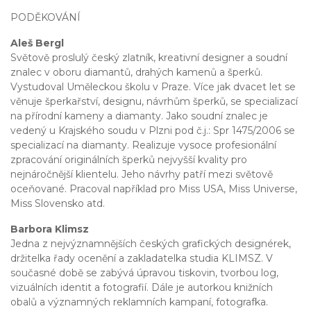
PODĚKOVÁNÍ
Aleš Bergl
Světově proslulý český zlatník, kreativní designer a soudní
znalec v oboru diamantů, drahých kamenů a šperků.
Vystudoval Uměleckou školu v Praze. Více jak dvacet let se
věnuje šperkařství, designu, návrhům šperků, se specializací
na přírodní kameny a diamanty. Jako soudní znalec je
vedený u Krajského soudu v Plzni pod č.j.: Spr 1475/2006 se
specializací na diamanty. Realizuje vysoce profesionální
zpracování originálních šperků nejvyšší kvality pro
nejnáročnější klientelu. Jeho návrhy patří mezi světově
oceňované. Pracoval například pro Miss USA, Miss Universe,
Miss Slovensko atd.
Barbora Klimsz
Jedna z nejvýznamnějších českých grafických designérek,
držitelka řady ocenění a zakladatelka studia KLIMSZ. V
současné době se zabývá úpravou tiskovin, tvorbou log,
vizuálních identit a fotografií. Dále je autorkou knižních
obalů a významných reklamních kampaní, fotografka.