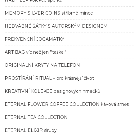
HRDÝ LEV kolekce šperků
MEMORY SILVER COINS stříbrné mince
HEDVÁBNÉ ŠÁTKY S AUTORSKÝM DESIGNEM
FREKVENČNÍ JOGAMATKY
ART BAG víc než jen ''taška''
ORIGINÁLNÍ KRYTY NA TELEFON
PROSTÍRÁNÍ RITUAL – pro krásnější život
KREATIVNÍ KOLEKCE designových hrnečků
ETERNAL FLOWER COFFEE COLLECTION kávová směs
ETERNAL TEA COLLECTION
ETERNAL ELIXIR sirupy