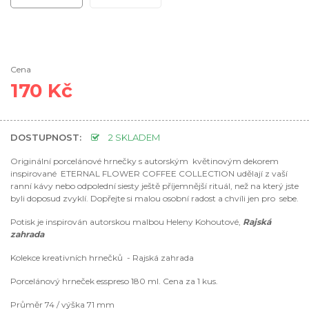
Cena
170 Kč
DOSTUPNOST:
2 SKLADEM
Originální porcelánové hrnečky
s autorským květinovým dekorem
inspirované ETERNAL FLOWER COFFEE COLLECTION udělají z
vaší
ranní kávy nebo odpolední siesty
ještě příjemnější rituál, než na který jste
byli doposud zvyklí. Dopřejte si malou osobní radost a chvíli jen pro sebe.
Potisk je inspirován autorskou malbou Heleny Kohoutové,
Rajská
zahrada
Kolekce kreativních hrnečků
- Rajská zahrada
Porcelánový hrneček esspreso 180 ml. Cena za 1 kus.
Průměr 74 / výška 71 mm