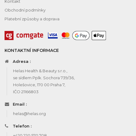
Kontakt
Obchodní podmínky
Platební způsoby a doprava
KONTAKTNÍ INFORMACE
Adresa :
Helas Health & Beauty s.r.o.,
se sídlem Pplk. Sochora 739/36,
Holešovice, 170 00 Praha 7,
IČO 21166803
Email :
helas@helas.org
Telefon :
+420 220 570 708