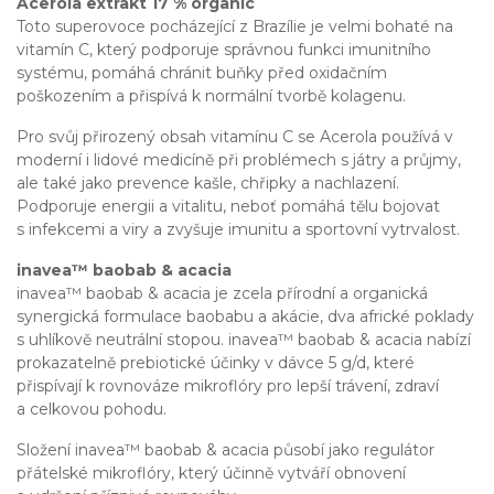
Acerola extrakt 17
% organic
Toto superovoce pocházející z Brazílie je velmi bohaté na
vitamín C, který podporuje správnou funkci imunitního
systému, pomáhá chránit buňky před oxidačním
poškozením a přispívá k normální tvorbě kolagenu.
Pro svůj přirozený obsah vitamínu C se Acerola používá v
moderní i lidové medicíně při problémech s játry a průjmy,
ale také jako prevence kašle, chřipky a nachlazení.
Podporuje energii a vitalitu, neboť pomáhá tělu bojovat
s infekcemi a viry a zvyšuje imunitu a sportovní vytrvalost.
inavea™ baobab & acacia
inavea™ baobab & acacia je zcela přírodní a organická
synergická formulace baobabu a akácie, dva africké poklady
s uhlíkově neutrální stopou. inavea™ baobab & acacia nabízí
prokazatelně prebiotické účinky v dávce 5 g/d, které
přispívají k rovnováze mikroflóry pro lepší trávení, zdraví
a celkovou pohodu.
Složení inavea™ baobab & acacia působí jako regulátor
přátelské mikroflóry, který účinně vytváří obnovení