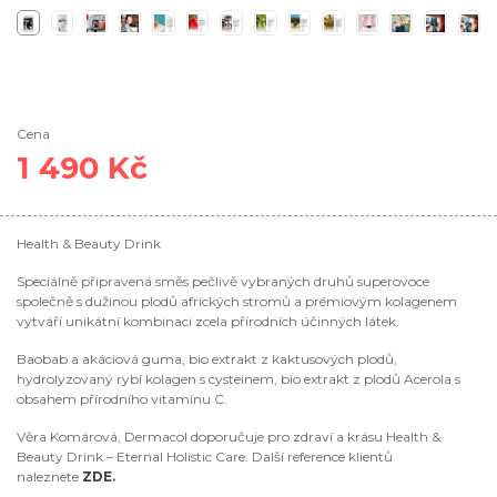
Cena
1 490 Kč
Health & Beauty Drink
Speciálně připravená směs pečlivě vybraných druhů superovoce
společně s dužinou plodů afrických stromů a prémiovým kolagenem
vytváří unikátní kombinaci zcela přírodních účinných látek.
Baobab a akáciová guma, bio extrakt z kaktusových plodů,
hydrolyzovaný rybí kolagen s cysteinem, bio extrakt z plodů Acerola s
obsahem přírodního vitamínu C.
Věra Komárová, Dermacol doporučuje pro zdraví a krásu Health &
Beauty Drink – Eternal Holistic Care.
Další reference klientů
naleznete
ZDE
.