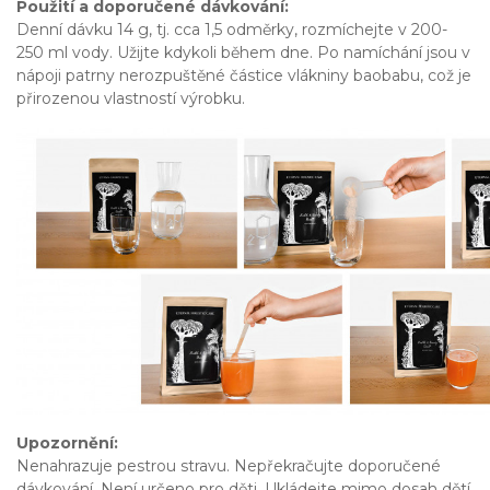
Použití a doporučené dávkování:
Denní dávku 14 g, tj. cca 1,5 odměrky, rozmíchejte v 200-
250 ml vody. Užijte kdykoli během dne. Po namíchání jsou v
nápoji patrny nerozpuštěné částice vlákniny baobabu, což je
přirozenou vlastností výrobku.
Upozornění:
Nenahrazuje pestrou stravu. Nepřekračujte doporučené
dávkování. Není určeno pro děti. Ukládejte mimo dosah dětí.