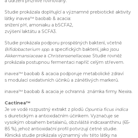
a udržení příznivé rovnováhy.
Studie prokázala doplňující a významné prebiotické aktivity
látky inavea™ baobab & acacia:
snížení pH, amoniaku a bSCFA2,
zvýšení laktátu a SCFA3.
Studie prokázala podporu prospěšných bakterií, včetně
Bifidobacterium spp.
a specifických bakterií, jako jsou
Akkermansiaceae
a
Christensenellaceae
. Studie rovněž
prokázala postupnou fermentaci napříč celým střevem.
inavea™ baobab & acacia podporuje metabolické zdraví
s modulací oxidativních účinků a zánětlivých markerů.
inavea™ baobab & acacia je ochranná známka firmy Nexira.
Cactinea™
Je ve vodě rozpustný extrakt z plodů
Opuntia ficus indica
s diuretickým a antioxidačním účinkem. Vyznačuje se
vysokým obsahem betalainů, obzvláště indicaxanthinu (65-
85 %), jehož antioxidační profil potvrzují četné studie.
Klinická studie prokázala významný vliv této látky na