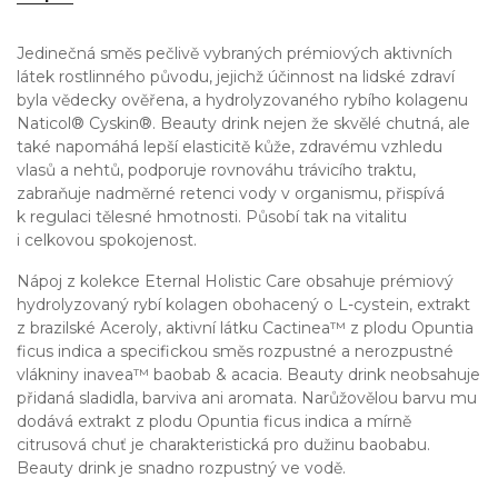
Jedinečná směs pečlivě vybraných prémiových aktivních
látek rostlinného původu, jejichž účinnost na lidské zdraví
byla vědecky ověřena, a hydrolyzovaného rybího kolagenu
Naticol® Cyskin®. Beauty drink nejen že skvělé chutná, ale
také napomáhá lepší elasticitě kůže, zdravému vzhledu
vlasů a nehtů, podporuje rovnováhu trávicího traktu,
zabraňuje nadměrné retenci vody v organismu, přispívá
k regulaci tělesné hmotnosti. Působí tak na vitalitu
i celkovou spokojenost.
Nápoj z kolekce Eternal Holistic Care obsahuje prémiový
hydrolyzovaný rybí kolagen obohacený o L-cystein, extrakt
z brazilské Aceroly, aktivní látku Cactinea™ z plodu Opuntia
ficus indica a specifickou směs rozpustné a nerozpustné
vlákniny inavea™ baobab & acacia. Beauty drink neobsahuje
přidaná sladidla, barviva ani aromata. Narůžovělou barvu mu
dodává extrakt z plodu Opuntia ficus indica a mírně
citrusová chuť je charakteristická pro dužinu baobabu.
Beauty drink je snadno rozpustný ve vodě.