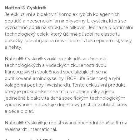
Naticol® Cyskin®
Je exkluzivní a bioaktivní komplex rybích kolagenních
peptidů a neesencialní aminokyseliny L-cystein, která se
významně podílí na struktuře bílkovin. Jedná se o optimální
technologický celek, který účinně působí na elasticitu
pokožky (působí jak na úrovni dermis tak i epidermis), vlasy
a nehty.
Naticol® Cyskin® vznikl na základě součinnosti
technologických a vědeckých zkušeností dvou
francouzských společností specializujících se na
purifikované aminokyseliny (BCF Life Sciences) a rybí
kolagenní peptidy (Weishardt). Tento exkluzivní produkt,
který je průkopníkem na trhu s nutraceutiky a jeho
jedinečná bioaktivita daná specifickým technologickým
zpracováním, poskytuje doplňkový přístup v oblasti krásy
a péče o pleť.
Naticol® Cyskin® je registrovaná obchodní značka firmy
Weishardt International.