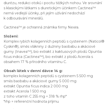
diurézu, redukci otoků i pocitu těžkých nohou. Ve srovnání
s klasickými látkami s diuretickým účinkem Cactinea™
nemá vedlejší účinky, při jejím užívání nedochází
k odbourávání minerálů.
Cactinea™ je ochranná známka firmy Nexira.
Složení:
Komplex rybích kolagenních peptidů s cysteinem (Naticol®
Cyskin®), směs vlákniny z dužniny baobabu a akáciové
gumy (Inavea™), bio extrakt z kaktusových plodů Opuntia
ficus indica (Cactinea™), bio extrakt z plodů Acerola s
obsahem 17 % přírodního vitamínu C.
Obsah látek v denní dávce 14 g:
komplex kolagenních peptidů s cysteinem 5 500 mg
směs baobabu a akáciové gumy 5 000 mg
extrakt Opuntia ficus indica 2 000 mg
extrakt Acerola 1 500 mg
z toho vitamín C 255 mg = 318 % rhp*
*rhp = referenční hodnota příjmu