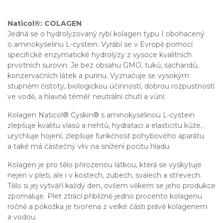
Naticol®: COLAGEN
Jedná se o hydrolyzovaný rybí kolagen typu I obohacený
o aminokyselinu L-cystein. Vyrábí se v Evropě pomocí
specifické enzymatické hydrolýzy z vysoce kvalitních
prvotních surovin. Je bez obsahu GMO, tuků, sacharidů,
konzervačních látek a purinu. Vyznačuje se vysokým
stupněm čistoty, biologickou účinností, dobrou rozpustností
ve vodě, a hlavně téměř neutrální chutí a vůní.
Kolagen Naticol® Cyskin® s aminokyselinou L-cystein
zlepšuje kvalitu vlasů a nehtů, hydrataci a elasticitu kůže,
urychluje hojení, zlepšuje funkčnost pohybového aparátu
a také má částečný vliv na snížení pocitu hladu.
Kolagen je pro tělo přirozenou látkou, která se vyskytuje
nejen v pleti, ale i v kostech, zubech, svalech a střevech.
Tělo si jej vytváří každý den, ovšem věkem se jeho produkce
zpomaluje. Pleť ztrácí přibližně jedno procento kolagenu
ročně a pokožka je tvořena z velké části právě kolagenem
a vodou.