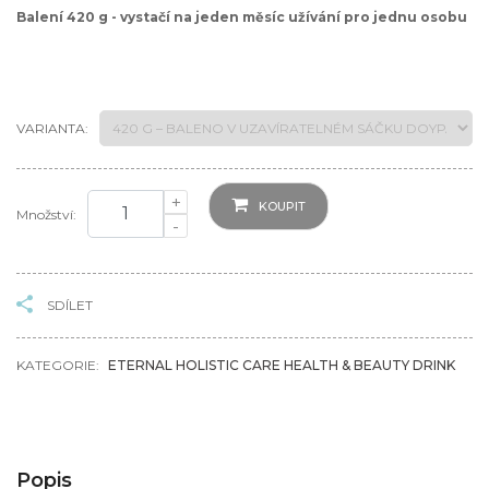
Balení 420 g - vystačí na jeden měsíc užívání pro jednu osobu
VARIANTA:
+
KOUPIT
Množství:
-
SDÍLET
KATEGORIE:
ETERNAL HOLISTIC CARE HEALTH & BEAUTY DRINK
Popis