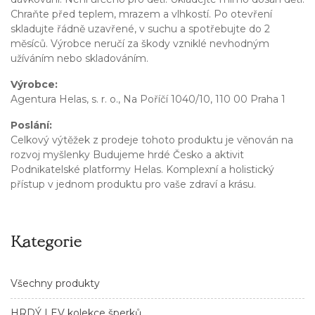
Chraňte před teplem, mrazem a vlhkostí. Po otevření
skladujte řádně uzavřené, v suchu a spotřebujte do 2
měsíců. Výrobce neručí za škody vzniklé nevhodným
užíváním nebo skladováním.
Výrobce:
Agentura Helas, s. r. o., Na Poříčí 1040/10, 110 00 Praha 1
Poslání:
Celkový výtěžek z prodeje tohoto produktu je věnován na
rozvoj myšlenky Budujeme hrdé Česko a aktivit
Podnikatelské platformy Helas. Komplexní a holistický
přístup v jednom produktu pro vaše zdraví a krásu.
Kategorie
Všechny produkty
HRDÝ LEV kolekce šperků