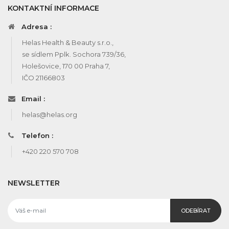
KONTAKTNÍ INFORMACE
Adresa :
Helas Health & Beauty s.r.o.,
se sídlem Pplk. Sochora 739/36,
Holešovice, 170 00 Praha 7,
IČO 21166803
Email :
helas@helas.org
Telefon :
+420 220 570 708
NEWSLETTER
ODEBÍRAT