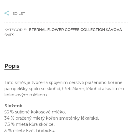
SDÍLET
KATEGORIE:
ETERNAL FLOWER COFFEE COLLECTION KÁVOVÁ
SMĚS
Popis
Tato směs je tvořena spojením čerstvě praženého kořene
pampelišky spolu se skořicí, hřebíčkem, lékořicí a kvalitním
kokosovým mlékem.
Složení:
56 % sušené kokosové mléko,
34 % pražený mletý kořen smetánky lékařské,
7,5 % mletá kůra skořice,
3 % mletý květ hřebíčku,