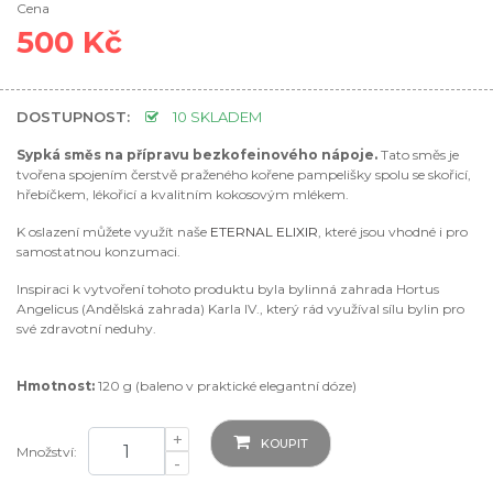
Cena
500 Kč
DOSTUPNOST:
10 SKLADEM
Sypká směs na přípravu bezkofeinového nápoje.
Tato směs je
tvořena spojením čerstvě praženého kořene pampelišky spolu se skořicí,
hřebíčkem, lékořicí a kvalitním kokosovým mlékem.
K oslazení můžete využít naše
ETERNAL ELIXIR
, které jsou vhodné i pro
samostatnou konzumaci.
Inspiraci k vytvoření tohoto produktu byla bylinná zahrada Hortus
Angelicus (Andělská zahrada) Karla IV., který rád využíval sílu bylin pro
své zdravotní neduhy.
Hmotnost:
120 g (baleno v praktické elegantní dóze)
+
KOUPIT
Množství:
-