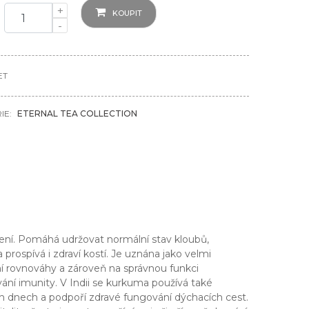
+
KOUPIT
-
ET
IE:
ETERNAL TEA COLLECTION
ení. Pomáhá udržovat normální stav kloubů,
 prospívá i zdraví kostí. Je uznána jako velmi
ní rovnováhy a zároveň na správnou funkci
ní imunity. V Indii se kurkuma používá také
ích dnech a podpoří zdravé fungování dýchacích cest.