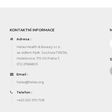
KONTAKTNÍ INFORMACE
Adresa :
Helas Health & Beauty s.r.o.,
se sídlem Pplk. Sochora 739/36,
Holešovice, 170 00 Praha 7,
S
IČO 21166803
Email :
helas@helas.org
Telefon :
+420 220 570 708