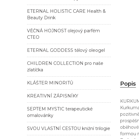
ETERNAL HOLISTIC CARE Health &
Beauty Drink
VĚČNÁ HOJNOST olejový parfém
CTEO
ETERNAL GODDESS tělový oleogel
CHILDREN COLLECTION pro naše
zlatíčka
KLÁŠTER MINORITŮ
Popis
KREATIVNÍ ZÁPISNÍKY
KURKU
Kurkuma 
SEPTEM MYSTIC terapeutické
pozitivn
omalovánky
prospěšn
oběhovéh
SVOU VLASTNÍ CESTOU knižní trilogie
formou n