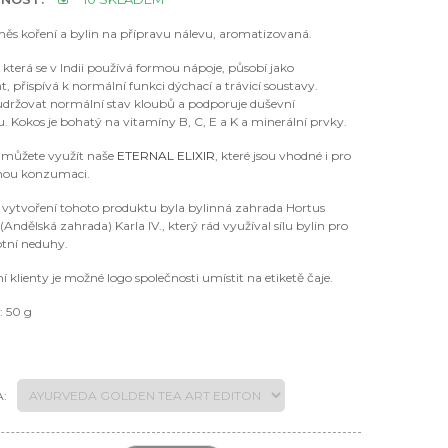
ěs koření a bylin na přípravu nálevu, aromatizovaná.
terá se v Indii používá formou nápoje, působí jako
t, přispívá k normální funkci dýchací a trávicí soustavy.
ržovat normální stav kloubů a podporuje duševní
 Kokos je bohatý na vitamíny B, C, E a K a minerální prvky.
í můžete využít naše
ETERNAL ELIXIR
, které jsou vhodné i pro
nou konzumaci.
 k vytvoření tohoto produktu byla bylinná zahrada Hortus
(Andělská zahrada) Karla IV., který rád využíval sílu bylin pro
otní neduhy.
í klienty je možné logo společnosti umístit na etiketě čaje.
 50 g
: