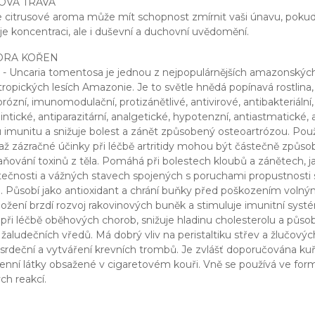
OVÁ TRÁVA
ce citrusové aroma může mít schopnost zmírnit vaši únavu, pokud se
e koncentraci, ale i duševní a duchovní uvědomění.
ORA KOŘEN
a - Uncaria tomentosa je jednou z nejpopulárnějších amazonských 
tropických lesích Amazonie. Je to světle hnědá popínavá rostlina,
ózní, imunomodulační, protizánětlivé, antivirové, antibakteriální,
intické, antiparazitární, analgetické, hypotenzní, antiastmatické,
 imunitu a snižuje bolest a zánět způsobený osteoartrózou. Použív
í až zázračné účinky při léčbě artritidy mohou být částečně způsob
aňování toxinů z těla. Pomáhá při bolestech kloubů a zánětech, jak
ečnosti a vážných stavech spojených s poruchami propustnosti 
. Působí jako antioxidant a chrání buňky před poškozením volnými
ožení brzdí rozvoj rakovinových buněk a stimuluje imunitní systé
ři léčbě oběhových chorob, snižuje hladinu cholesterolu a působí 
ě žaludečních vředů. Má dobrý vliv na peristaltiku střev a žlučový
srdeční a vytváření krevních trombů. Je zvlášť doporučována k
enní látky obsažené v cigaretovém kouři. Vně se používá ve for
ch reakcí.