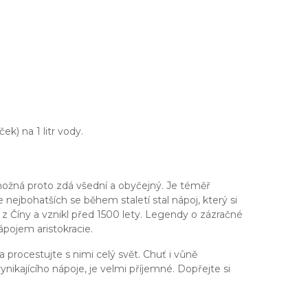
k) na 1 litr vody.
možná proto zdá všední a obyčejný. Je téměř
e nejbohatších se během staletí stal nápoj, který si
 z Číny a vznikl před 1500 lety. Legendy o zázračné
nápojem aristokracie.
 procestujte s nimi celý svět. Chuť i vůně
ikajícího nápoje, je velmi příjemné. Dopřejte si