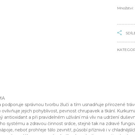
Množství:
SDÍL
KATEGOR
MA
podporuje správnou tvorbu žluči a tím usnadňuje přirozené tráv
ě ovlivňuje jejich pohyblivost, pevnost chrupavek a tkání. Kurkuma
ý antioxidant a při pravidelném užívání má vliv na udržení dušev
o systému a zdravou činnost srdce, stejně tak na zdravé fungová
ápoje, neboť prohřeje tělo zevnitř, působí příznivě i v chladnějš