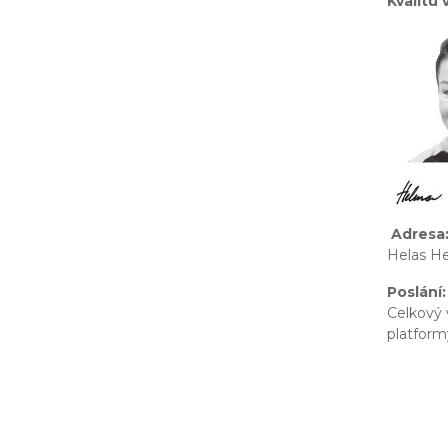
Kvalitu
Adresa
Helas He
Poslání:
Celkový 
platform