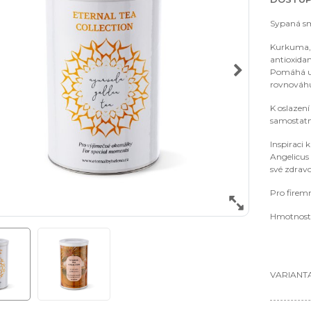
Sypaná sm
Kurkuma, k
antioxidan
Pomáhá ud
rovnováhu.
K oslazen
samostat
Inspiraci
Angelicus 
své zdrav
Pro firemn
Hmotnost:
VARIANTA