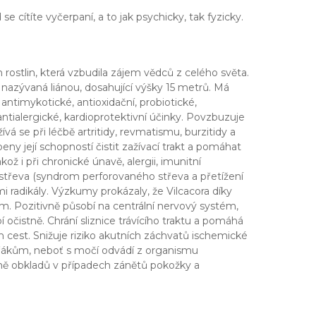
 cítíte vyčerpaní, a to jak psychicky, tak fyzicky.
rostlin, která vzbudila zájem vědců z celého světa.
 nazývaná liánou, dosahující výšky 15 metrů. Má
 antimykotické, antioxidační, probiotické,
 antialergické, kardioprotektivní účinky. Povzbuzuje
á se při léčbě artritidy, revmatismu, burzitidy a
eny její schopností čistit zažívací trakt a pomáhat
ož i při chronické únavě, alergii, imunitní
střeva (syndrom perforovaného střeva a přetížení
 radikály. Výzkumy prokázaly, že Vilcacora díky
m. Pozitivně působí na centrální nervový systém,
očistně. Chrání sliznice trávícího traktu a pomáhá
ch cest. Snižuje riziko akutních záchvatů ischemické
uřákům, neboť s močí odvádí z organismu
mě obkladů v případech zánětů pokožky a