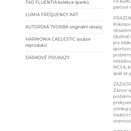
Po kurku
TAO FLUENTIA kolekce šperků
pleťové 
LUMIA FREQUENCY ART
PRAŽEN
Kokosové
AUTORSKÁ TVORBA originální obrazy
obsažené
(dužina)
HARMONIA CAELESTIC soubor
pro lids
reprodukcí
sportovc
problémy
DÁRKOVÉ POUKAZY
nežádouc
MCFA, kt
spálí se 
ZÁZVO
Zázvor se
probléme
překysel
účinkují
tradiční 
onemocně