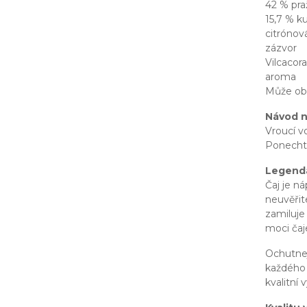
42 % pra
15,7 % 
citrónov
zázvor
Vilcacor
aroma
Může ob
Návod n
Vroucí v
Ponechte
Legenda
Čaj je n
neuvěřite
zamiluje
moci čaje
Ochutnej
každého 
kvalitní