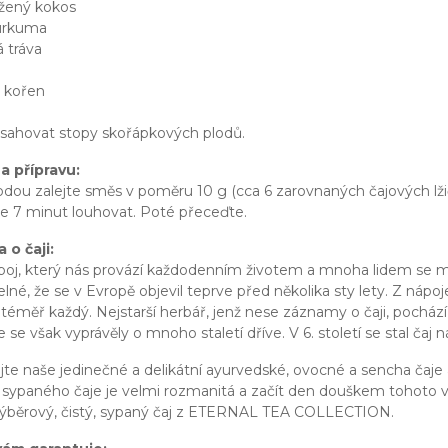
žený kokos
kurkuma
á tráva
a kořen
sahovat stopy skořápkových plodů.
a přípravu:
odou zalejte směs v poměru 10 g (cca 6 zarovnaných čajových lžiče
 7 minut louhovat. Poté přeceďte.
 o čaji:
ápoj, který nás provází každodenním životem a mnoha lidem se 
lné, že se v Evropě objevil teprve před několika sty lety. Z nápoj
 téměř každý. Nejstarší herbář, jenž nese záznamy o čaji, pochází
 se však vyprávěly o mnoho staletí dříve. V 6. století se stal čaj 
te naše jedinečné a delikátní ayurvedské, ovocné a sencha čaje a
sypaného čaje je velmi rozmanitá a začít den douškem tohoto vyn
 výběrový, čistý, sypaný čaj z ETERNAL TEA COLLECTION.