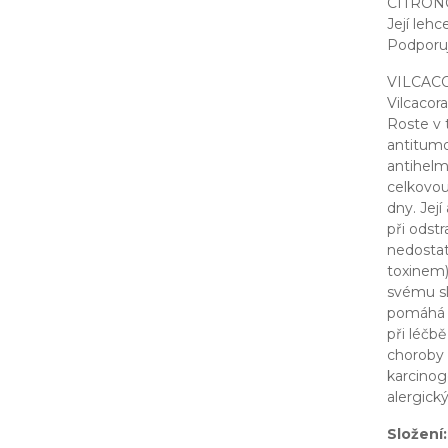
CITRÓN
Její leh
Podporuj
VILCAC
Vilcacor
Roste v 
antitumor
antihelm
celkovou
dny. Jej
při odstr
nedostat
toxinem)
svému sl
pomáhá p
při léčb
choroby 
karcinog
alergický
Složení: