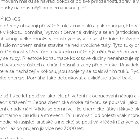
movém mléku se navrací pokožka do své přirozenosti, zdraví a vita
masky na mastnější problematickou pleť.
Ý KOKOS
 ořechy obsahují převážně tuk, z minerálů a pak mangan, který je
 v kokosu, pomáhají vytvořit červené krvinky a selen (antioxid
 obsahuje velké množství mastných kyselin se středním řetězcem
ké tělo mnohem snáze stravitelné než živočišné tuky. Tyto tuky pr
ů. Odolnost vůči virům a bakteriím může být užitečná při prevenc
 se zuby. Přestože konzumace kokosové dužiny nenahrazuje sp
í bakterie v ústech a chránit dásně a zuby před infekcí. Pravi
eré se nacházejí v kokosu, jsou spojeny se spalováním tuků. Rych
jako energie. Pomáhá také detoxikovat a uklidňuje trávicí trakt.
R
 už tisíce let používá jako lék, při vaření i k ochucování nápojů a j
ch s trávením. Jedna chemická složka zázvoru se používá i jako 
ení a nadýmání. Vědci se domnívají, že chemické látky (těkavé ole
 primárně v žaludku a střevech. Při ulevování od bolesti však 
medicíně (asijské, arabské a indické) se používá k léčbě různých z
ní, až po průjem již více než 3000 let.