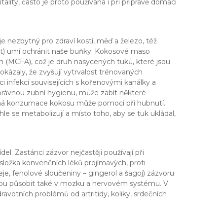
lity, často je proto používána i při přípravě domácí
 nezbytný pro zdraví kostí, měď a železo, též
ant) umí ochránit naše buňky. Kokosové maso
 (MCFA), což je druh nasycených tuků, které jsou
okázaly, že zvyšují vytrvalost trénovaných
i infekcí souvisejících s kořenovými kanálky a
rávnou zubní hygienu, může zabít některé
delná konzumace kokosu může pomoci při hubnutí.
le se metabolizují a místo toho, aby se tuk ukládal,
ídel. Zastánci zázvor nejčastěji používají při
složka konvenčních léků projímavých, proti
je, fenolové sloučeniny – gingerol a šagoj) zázvoru
mohou působit také v mozku a nervovém systému. V
dravotních problémů od artritidy, koliky, srdečních