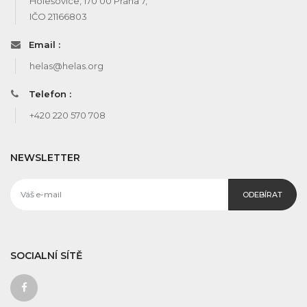
Holešovice, 170 00 Praha 7,
IČO 21166803
Email :
helas@helas.org
Telefon :
+420 220 570 708
NEWSLETTER
ODEBÍRAT
SOCIALNÍ SÍTĚ