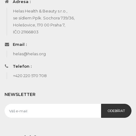
Adresa :
Helas Health & Beauty s.r.o.,
se sídlem Pplk. Sochora 739/36,
Holešovice, 170 00 Praha 7,
IČO 21166803
Email :
helas@helas.org
Telefon :
+420 220 570 708
NEWSLETTER
ODEBÍRAT