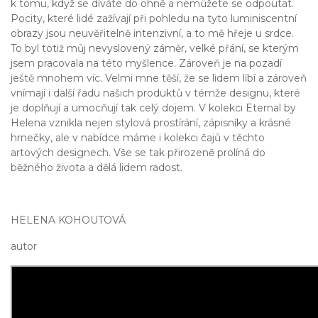
k tomu, když se díváte do ohně a nemůžete se odpoutat.
Pocity, které lidé zažívají při pohledu na tyto luminiscentní
obrazy jsou neuvěřitelně intenzivní, a to mě hřeje u srdce.
To byl totiž můj nevyslovený záměr, velké přání, se kterým
jsem pracovala na této myšlence. Zároveň je na pozadí
ještě mnohem víc. Velmi mne těší, že se lidem líbí a zároveň
vnímají i další řadu našich produktů v témže designu, které
je doplňují a umocňují tak celý dojem. V kolekci Eternal by
Helena vznikla nejen stylová prostírání, zápisníky a krásné
hrnečky, ale v nabídce máme i kolekci čajů v těchto
artových designech. Vše se tak přirozeně prolíná do
běžného života a dělá lidem radost.
HELENA KOHOUTOVÁ
autor