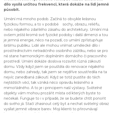
dílo vysílá určitou frekvenci, která dokáže na lidi jemně
působit.
Umění má mnoho podob. Začíná to obvykle krásnou
fyzickou formou, a to v podobě sochy, obrazu, reliéfu,
nebo nějakého zdařilého zásahu do architektury. Umění má
ovšem ještě kromě své fyzické podoby i další dimenzi a tou
je jemná energie, něco na pozadí, co umění zpřístupňuje
širšímu publiku. Lidé ale mohou vnímat umělecké dílo i
prostřednictvím netradičního osobního zážitku, nebo se pro
ně stane harmonickým doplněním domácího či pracovního
prostředí. Umění dokáže doslova rozsvítit různá zákoutí
domu. Vždy když jsem se pouštěla do renovace nějakého
domu, nebo zahrady, tak jsem se nejdříve soustředila na ta
nejvíc zanedbaná zákoutí. Když se totiž pustíte do těch
nejtěžších věcí, tak vzniká něco opravdu krásného a
mimořádného. A to je i principem naší výstavy. Světelné
objekty vám mohou prozářit místa od kterých byste to
nečekali. Funguje to i v případě, že se budete chtít ponořit
do svého já. Stačí zhasnout celý byt a nechat světelný obraz
vysílat jemné vibrace barev. Moji klienti to přirovnávají