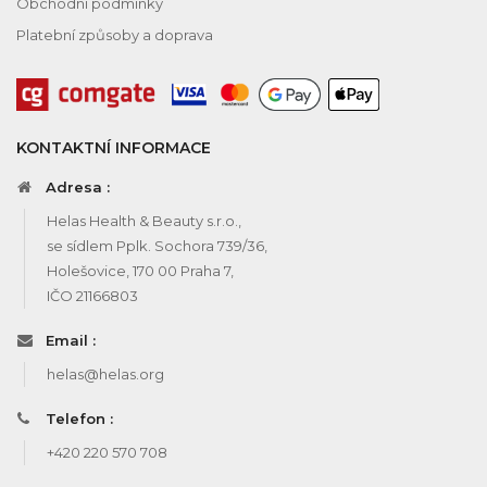
Obchodní podmínky
Platební způsoby a doprava
KONTAKTNÍ INFORMACE
Adresa :
Helas Health & Beauty s.r.o.,
se sídlem Pplk. Sochora 739/36,
Holešovice, 170 00 Praha 7,
IČO 21166803
Email :
helas@helas.org
Telefon :
+420 220 570 708