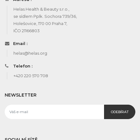
Helas Health & Beauty s.r.o.,
se sídlem Pplk. Sochora 739/36,
Holešovice, 170 00 Praha 7,
IČO 21166803
Email :
helas@helas.org
Telefon :
+420 220 570 708
NEWSLETTER
ODEBÍRAT
SOCIALNÍ SÍTĚ