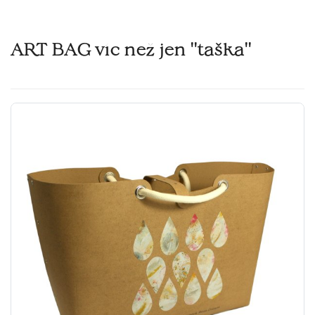
ART BAG víc než jen ''taška''