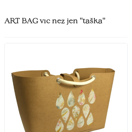
ART BAG víc než jen ''taška''